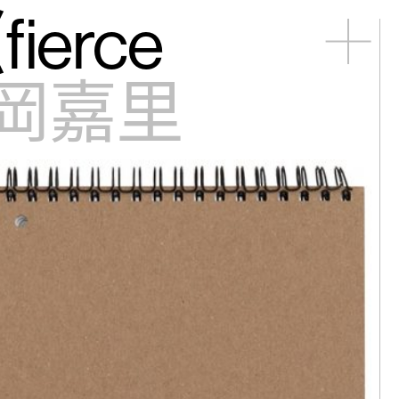
erce
松｜醒來
岡嘉里
德｜老地方