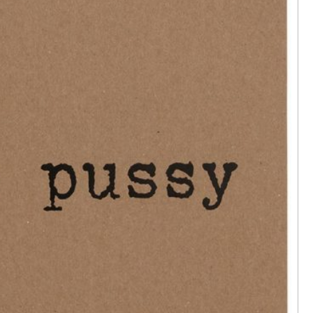
，《肛門耳
4
，《耳屎落
2