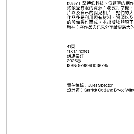
張公松
pussy」堅持低科技、低預算的創
曾建穎
終依靠有限的資源：老式打字機、
謝素梅
片以及自己的嬰兒相片。她們的大
王之博
作品多是利用現有材料、資源以及
王衛
的設備製作而成。本出版物體現了
阿彼察邦·韋
精神：將作品與訊息分享給更廣大
黃炳
山岡嘉里
山下紘加
楊季涓
41頁
楊學德
11 x 17 inches
楊嘉輝
螺旋裝訂
于吉
2026春
袁遠
ISBN:
9798991036795
鄭波
鄭洲
—
責任編輯：Jules Spector
設計師：Garrick Gott and Bryce Wiln