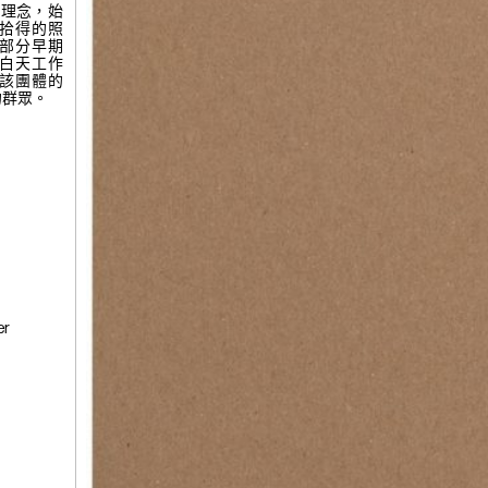
作理念，始
拾得的照
(263)
特羅
部分早期
白天工作
該團體的
拉斯哈古
的群眾。
中求同》，2
(262)
劉曉
er
花