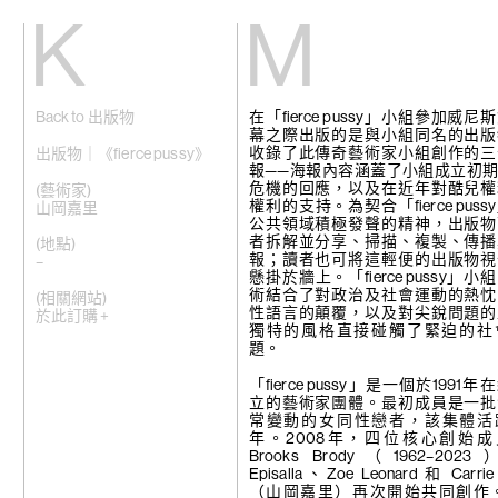
Kiang
Malin
Back to 出版物
在「fierce pussy」小組參加威
主頁
艾域克·柏達
幕之際出版的是與小組同名的出版
展覽
格雷斯·卡尼
收錄了此傳奇藝術家小組創作的三
藝術家
張雅琹
出版物｜《fierce pussy》
報——海報內容涵蓋了小組成立初
視頻
趙容翊
危機的回應，以及在近年對酷兒權
新訊
周育正
(藝術家)
權利的支持。為契合「fierce pus
關於我們
蒂梵妮·鐘
山岡嘉里
公共領域積極發聲的精神，出版物
崔新明
者拆解並分享、掃描、複製、傳播
English
何子彥
(地點)
報；讀者也可將這輕便的出版物視
許鶴溪
–
懸掛於牆上。「fierce pussy」
高倩彤
術結合了對政治及社會運動的熱忱
關尚智
(相關網站)
性語言的顛覆，以及對尖銳問題的
敬美
於此訂購 +
獨特的風格直接碰觸了緊迫的社
賴志盛
題。
菲利普·黎
劉茵
法比安·梅洛
「fierce pussy」是一個於1991
苗穎
立的藝術家團體。最初成員是一批
娜布其
常變動的女同性戀者，該集體活躍
鮑藹倫
年。2008年，四位核心創始成員 
邵若然
Brooks Brody（1962–202
陶輝
Episalla、Zoe Leonard 和 Carrie
特羅拉馬
（山岡嘉里）再次開始共同創作。「f