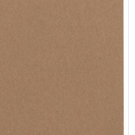
拉馬，《異
024
輝｜香港的