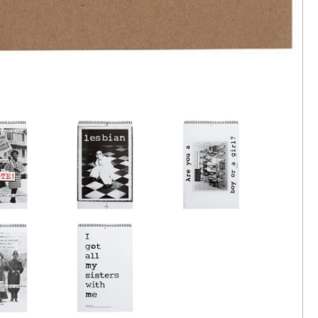
，《吹哨
4
，《辛
3