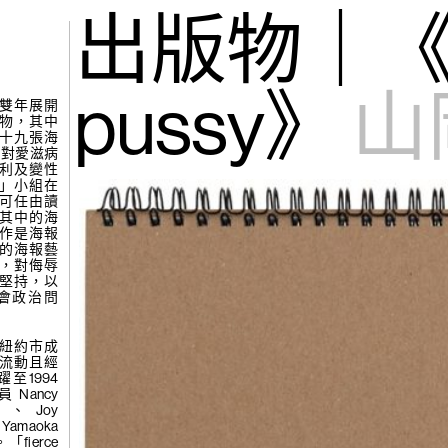
gue
(265)
出版物｜《fi
張公
吧，蜉蝣…
pussy》
山
尼斯雙年展開
物，其中
十九張海
期對愛滋病
利及變性
sy」小組在
可任由讀
其中的海
作是海報
小組的海報藝
(264)
楊學
，對侮辱
堅持，以
會政治問
見
年在紐約市成
流動且經
至1994
Nancy
3）、Joy
 Yamaoka
ierce