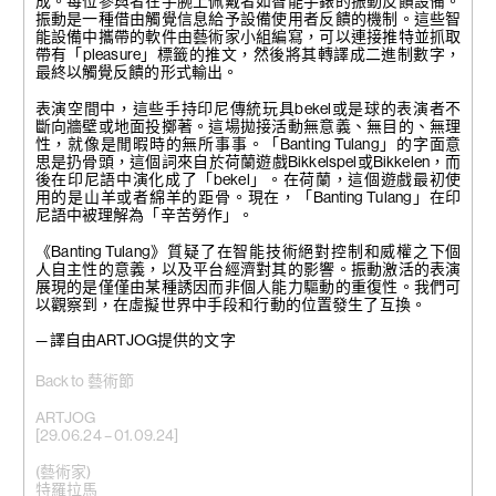
成。每位參與者在手腕上佩戴者如智能手錶的振動反饋設備。
振動是一種借由觸覺信息給予設備使用者反饋的機制。這些智
能設備中攜帶的軟件由藝術家小組編寫，可以連接推特並抓取
帶有「pleasure」標籤的推文，然後將其轉譯成二進制數字，
最終以觸覺反饋的形式輸出。
表演空間中，這些手持印尼傳統玩具bekel或是球的表演者不
斷向牆壁或地面投擲著。這場拋接活動無意義、無目的、無理
性，就像是閒暇時的無所事事。「Banting Tulang」的字面意
思是扔骨頭，這個詞來自於荷蘭遊戲Bikkelspel或Bikkelen，而
後在印尼語中演化成了「bekel」。在荷蘭，這個遊戲最初使
用的是山羊或者綿羊的距骨。現在，「Banting Tulang」在印
尼語中被理解為「辛苦勞作」。
《Banting Tulang》質疑了在智能技術絕對控制和威權之下個
人自主性的意義，以及平台經濟對其的影響。振動激活的表演
展現的是僅僅由某種誘因而非個人能力驅動的重復性。我們可
以觀察到，在虛擬世界中手段和行動的位置發生了互換。
— 譯自由ARTJOG提供的文字
Back to 藝術節
ARTJOG
[29.06.24 – 01.09.24]
(藝術家)
特羅拉馬