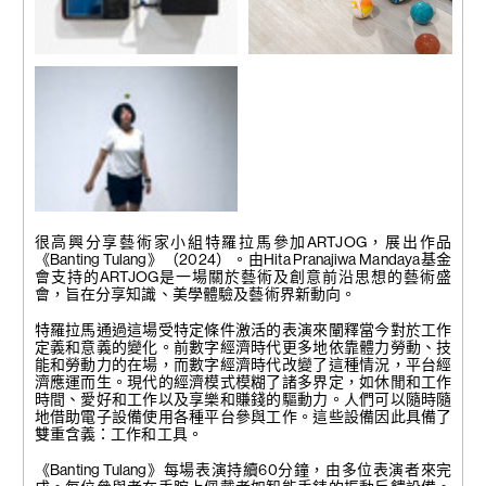
展覽現場
展覽現場
圖片由藝術家提供。
圖片由藝術家提供。
展覽現場
圖片由藝術家提供。
很高興分享藝術家小組特羅拉馬參加ARTJOG，展出作品
《Banting Tulang》（2024）。由Hita Pranajiwa Mandaya基金
會支持的ARTJOG是一場關於藝術及創意前沿思想的藝術盛
會，旨在分享知識、美學體驗及藝術界新動向。
特羅拉馬通過這場受特定條件激活的表演來闡釋當今對於工作
定義和意義的變化。前數字經濟時代更多地依靠體力勞動、技
能和勞動力的在場，而數字經濟時代改變了這種情況，平台經
濟應運而生。現代的經濟模式模糊了諸多界定，如休閒和工作
時間、愛好和工作以及享樂和賺錢的驅動力。人們可以隨時隨
地借助電子設備使用各種平台參與工作。這些設備因此具備了
雙重含義：工作和工具。
《Banting Tulang》每場表演持續60分鐘，由多位表演者來完