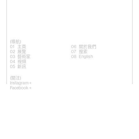
(導航)
主頁
關於我們
展覽
搜索
藝術家
English
視頻
新訊
(關注)
Instagram +
Facebook +
LinkedIn +
微信公眾號 +
香港灣仔適安街10號
(
地圖
)
紐約埃爾德里奇街50號，NY10002
(地圖)