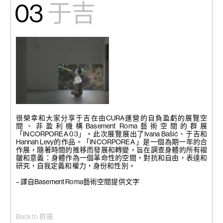
03
于吉
展覽現場
圖片由藝術家和Basement
很榮幸和大家分享于吉在由CURA運營的自負盈虧的展覽空
Roma藝術空間提供
間、非盈利機構Basement Roma藝術空間的群展
「INCORPOREA 03」。此次展覽展出了Ivana Bašić、于吉和
Hannah Levy的作品。「INCORPOREA 」是一個為期一年的合
作展，隨著時間的推移而發展和轉變，旨在調查身體的所有褶
皺和意義：身體作為一個革命性的空間，對抗和自由，表達和
研究，自我定義和權力，身份和性別。
– 譯自Basement Roma藝術空間提供文字
Back to 群展