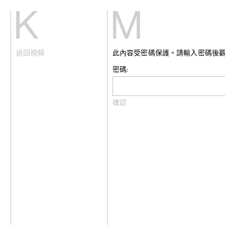
Kiang
Malin
返回視頻
此內容受密碼保護。請輸入密碼後
主頁
艾域克·柏達
展覽
格雷斯·卡尼
藝術家
張雅琹
密碼:
視頻
趙容翊
新訊
周育正
關於我們
蒂梵妮·鐘
崔新明
English
何子彥
許鶴溪
高倩彤
關尚智
敬美
賴志盛
菲利普·黎
劉茵
法比安·梅洛
苗穎
娜布其
鮑藹倫
邵若然
陶輝
特羅拉馬