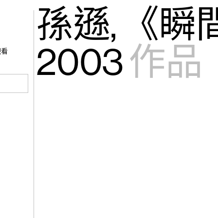
gue
(265)
孫遜, 《瞬
張公
吧，蜉蝣…
2003
作品
觀看
(264)
楊學
見