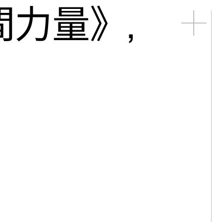
間力量》,
松｜醒來
德｜老地方