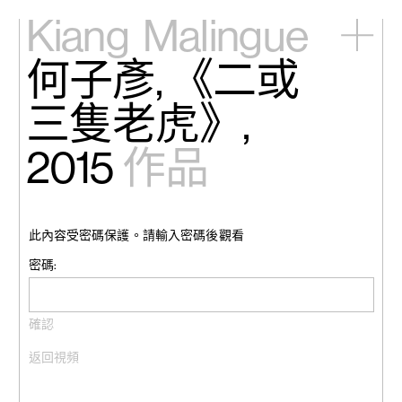
Kiang
Malingue
何子彥, 《二或
主頁
展覽
三隻老虎》,
藝術家
視頻
2015
作品
新訊
關於我們
English
此內容受密碼保護。請輸入密碼後觀看
密碼:
返回視頻