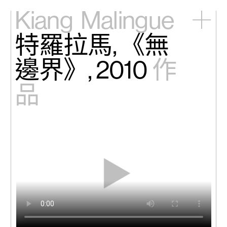
Kiang
Malingue
特羅拉馬, 《無
主頁
展覽
邊界》, 2010
作
藝術家
視頻
品
新訊
關於我們
English