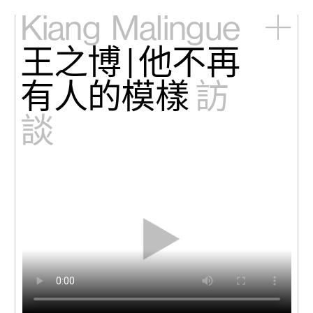
Kiang
Malingue
王之博 | 他不再
主頁
展覽
有人的模樣
訪
藝術家
視頻
談
新訊
關於我們
English