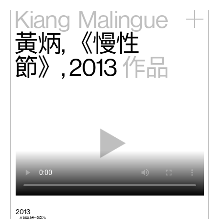
Kiang
Malingue
黃炳, 《慢性
主頁
展覽
節》, 2013
作品
藝術家
視頻
新訊
關於我們
English
2013