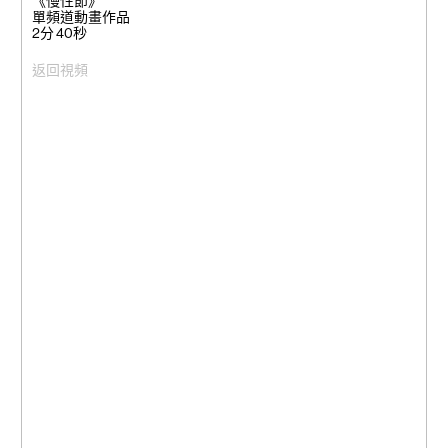
《慢性節》
單頻道動畫作品
2分 40秒
返回視頻