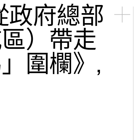
《從政府總部
松｜醒來
威區）帶走
」圍欄》,
德｜老地方