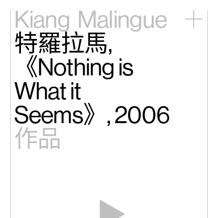
Kiang
Malingue
特羅拉馬,
主頁
展覽
《Nothing is
藝術家
視頻
What it
新訊
關於我們
Seems》, 2006
English
作品