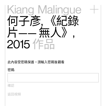
Kiang
Malingue
何子彥, 《紀錄
主頁
展覽
片—— 無人》,
藝術家
視頻
2015
作品
新訊
關於我們
English
此內容受密碼保護。請輸入密碼後觀看
密碼:
返回視頻