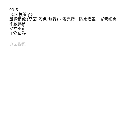
2015
《24 枝管子》
單頻錄像 ( 高清, 彩色, 無聲)、螢光燈、防水燈罩、光管紙套、
不銹鋼桶
尺寸不定
11 分 12 秒
返回視頻