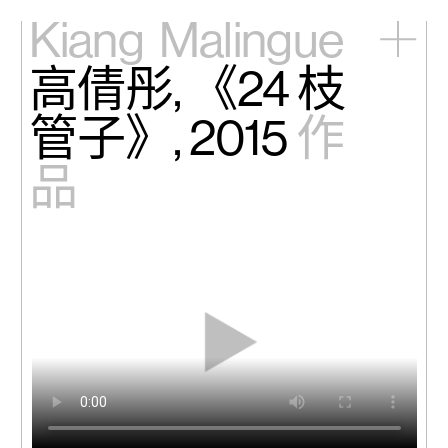
Kiang
Malingue
高倩彤, 《24 枝
主頁
展覽
管子》, 2015
作
藝術家
視頻
品
新訊
關於我們
English