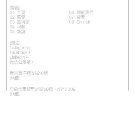
(導航)
主頁
關於我們
展覽
搜索
藝術家
English
視頻
新訊
(關注)
Instagram +
Facebook +
LinkedIn +
微信公眾號 +
香港灣仔適安街10號
(
地圖
)
紐約埃爾德里奇街50號，NY10002
(地圖)
電話: (香港) +852 2810 0317 / (紐約) +1 (917) 722 8228
office@kiangmalingue.com
(版權聲明)
© 馬凌畫廊版權所有