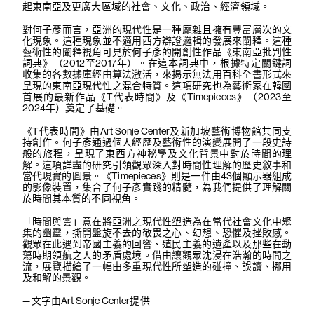
限）。
起東南亞及更廣大區域的社會、文化、政治、經濟領域。
攝影：Seowon Nam。圖片致
謝Art Sonje Center ⓒ 2024。
對何子彥而言，亞洲的現代性是一種龐雜且擁有豐富層次的文
Art Sonje Center保留所有權
化現象。這種現象並不適用西方辯證邏輯的發展來闡釋。這種
利。
藝術性的闡釋視角可見於何子彥的開創性作品《東南亞批判性
詞典》（2012至2017年）。在這本詞典中，根據特定關鍵詞
收集的各數據庫經由算法激活，來揭示無法用百科全書形式來
呈現的東南亞現代性之混合特質。這項研究也為藝術家在韓國
首展的最新作品《T代表時間》及《Timepieces》（2023至
2024年）奠定了基礎。
《T代表時間》由Art Sonje Center及新加坡藝術博物館共同支
持創作。何子彥通過個人經歷及藝術性的演變展開了一段史詩
般的旅程，呈現了東西方神秘學及文化背景中對於時間的理
解。這項詳盡的研究引領觀眾深入對時間性理解的歷史敘事和
當代現實的圖景。《Timepieces》則是一件由43個顯示器組成
的影像裝置，集合了何子彥實踐的精髓，為我們提供了理解關
於時間其本質的不同視角。
「時間與雲」意在將亞洲之現代性塑造為在當代社會文化中聚
集的幽靈，撕開盤旋不去的敬畏之心、幻想、恐懼及挫敗感。
觀眾在此遇到帝國主義的回響、殖民主義的遺產以及那些在動
蕩時期領航之人的矛盾處境。借由讓觀眾沈浸在浩瀚的時間之
流，展覽描繪了一幅由多重現代性所塑造的碰撞、誤讀、挪用
及和解的景觀。
— 文字由Art Sonje Center提供