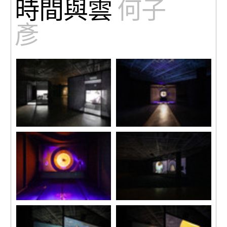
時間與雲
何子
彥
展覽現場
《絕境旅館》，2019
「何子彥：時間與雲」，Art
六通道影像投影（4:3，彩
Sonje Center，首爾，韓國，
色，24聲道，84分1秒），自
2024。
動風扇，燈，傳感器，顯示控
攝影：Seowon Nam。圖片致
制系統
謝Art Sonje Center ⓒ 2024。
攝影：Seowon Nam。圖片致
Art Sonje Center保留所有權
謝Art Sonje Center ⓒ 2024。
利。
Art Sonje Center保留所有權
利。
《絕境旅館》，2019
《T代表時間》，2023-2024
六通道影像投影（4:3，彩
雙通道同步高清影像（彩色，
色，24聲道，84分1秒），自
8聲道，約60分），紗網，紗