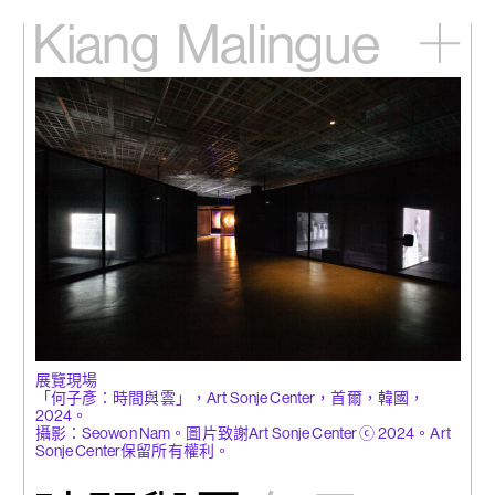
Kiang
Malingue
主頁
展覽
藝術家
視頻
新訊
關於我們
English
展覽現場
「何子彥：時間與雲」，Art Sonje Center，首爾，韓國，
2024。
攝影：Seowon Nam。圖片致謝Art Sonje Center ⓒ 2024。Art
Sonje Center保留所有權利。