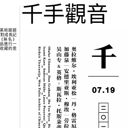
gue
(265)
千手觀音
張公
吧，蜉蝣…
美術館館
年對成長記
《無名》
作品進行一
收藏的思
(264)
楊學
見