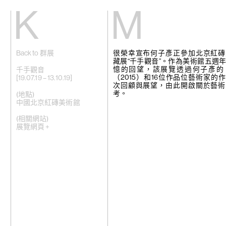
Kiang
Malin
Back to 群展
很榮幸宣布何子彥正參加北京紅磚
主頁
艾域克·柏達
藏展“千手觀音”。作為美術館五週
展覽
格雷斯·卡尼
憶的回望，該展覽透過何子彥的
藝術家
張雅琹
千手觀音
（2015）和16位作品位藝術家的
視頻
趙容翊
[19.07.19 – 13.10.19]
次回顧與展望，由此開啟關於藝術
新訊
周育正
考。
關於我們
蒂梵妮·鐘
(地點)
崔新明
中國北京紅磚美術館
English
何子彥
許鶴溪
(相關網站)
高倩彤
展覽網頁 +
關尚智
敬美
賴志盛
菲利普·黎
劉茵
法比安·梅洛
苗穎
娜布其
鮑藹倫
邵若然
陶輝
特羅拉馬