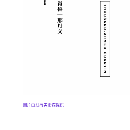
(261)
黃炳
語》，202
(260)
黃炳
石》，202
圖片由紅磚美術館提供