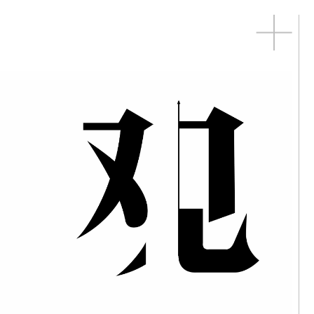
松｜醒來
德｜老地方