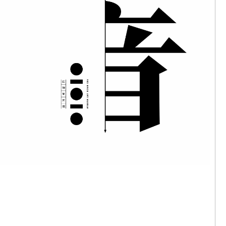
，《肛門耳
4
，《耳屎落
2