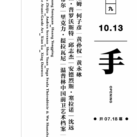
(263)
特羅
拉斯哈古
中求同》，2
(262)
劉曉
花