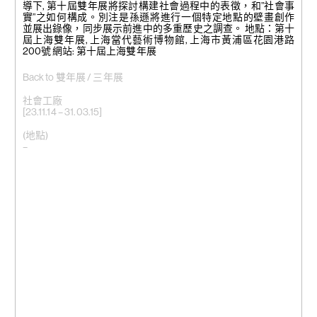
導下, 第十屆雙年展將探討構建社會過程中的表徵，和”社會事
實”之如何構成。別注是孫遜將進行一個特定地點的壁畫創作
並展出錄像，同步展示前進中的多重歷史之調查。 地點：第十
屆上海雙年展, 上海當代藝術博物館, 上海市黃浦區花園港路
200號 網站: 第十屆上海雙年展
Back to 雙年展 / 三年展
社會工廠
[23.11.14 – 31.03.15]
(地點)
–