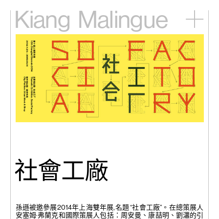
Kiang
Malingue
主頁
展覽
藝術家
視頻
新訊
關於我們
English
社會工廠
孫遜被邀參展2014年上海雙年展,名題 “社會工廠”。在總策展人
安塞姆·弗蘭克和國際策展人包括：周安曼、康喆明、劉瀟的引