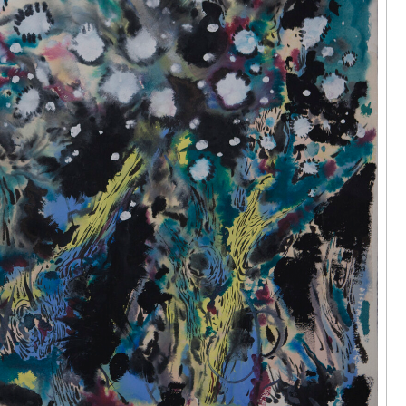
拉馬，《異
024
輝｜香港的