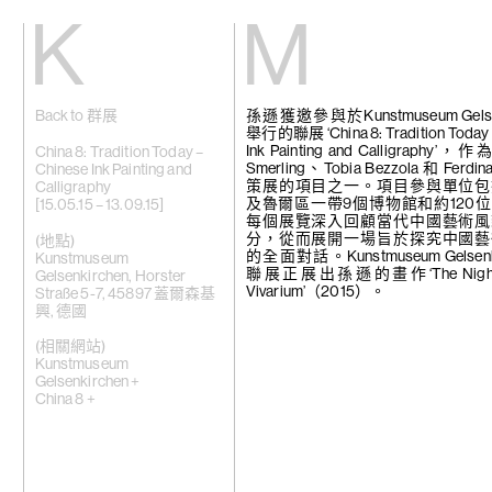
Kiang
Malin
Back to 群展
孫遜獲邀參與於Kunstmuseum Gelsen
主頁
艾域克·柏達
舉行的聯展 ‘China 8: Tradition Today 
展覽
格雷斯·卡尼
Ink Painting and Calligraphy’，
藝術家
張雅琹
China 8: Tradition Today –
Smerling、Tobia Bezzola 和 Ferdinan
視頻
趙容翊
Chinese Ink Painting and
策展的項目之一。項目參與單位包
新訊
周育正
Calligraphy
及魯爾區一帶9個博物館和約120
關於我們
蒂梵妮·鐘
[15.05.15 – 13.09.15]
每個展覽深入回顧當代中國藝術風
崔新明
分，從而展開一場旨於探究中國藝
English
何子彥
(地點)
的全面對話。Kunstmuseum Gelsenk
許鶴溪
Kunstmuseum
聯展正展出孫遜的畫作‘The Night o
高倩彤
Gelsenkirchen, Horster
Vivarium’（2015）。
關尚智
Straße 5-7, 45897 蓋爾森基
敬美
興, 德國
賴志盛
菲利普·黎
(相關網站)
劉茵
Kunstmuseum
法比安·梅洛
Gelsenkirchen +
苗穎
China 8 +
娜布其
鮑藹倫
邵若然
陶輝
特羅拉馬