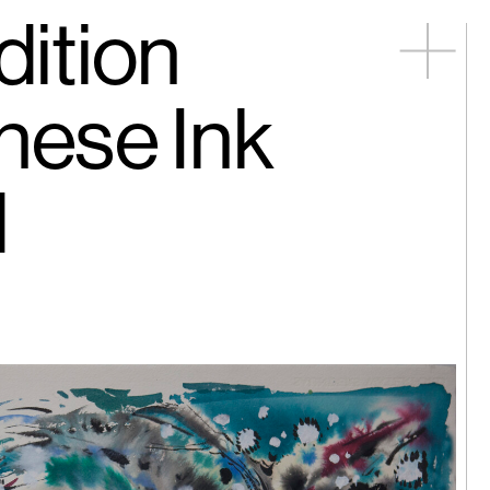
dition
松｜醒來
nese Ink
d
德｜老地方