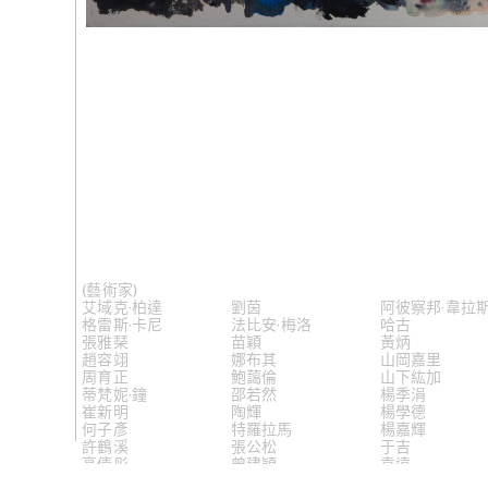
(261)
黃炳
語》，202
(藝術家)
(260)
黃炳
艾域克·柏達
劉茵
阿彼察邦·韋拉
格雷斯·卡尼
法比安·梅洛
哈古
張雅琹
苗穎
黃炳
趙容翊
娜布其
山岡嘉里
周育正
鮑藹倫
山下紘加
石》，202
蒂梵妮·鐘
邵若然
楊季涓
崔新明
陶輝
楊學德
何子彥
特羅拉馬
楊嘉輝
許鶴溪
張公松
于吉
高倩彤
曾建穎
袁遠
關尚智
謝素梅
鄭波