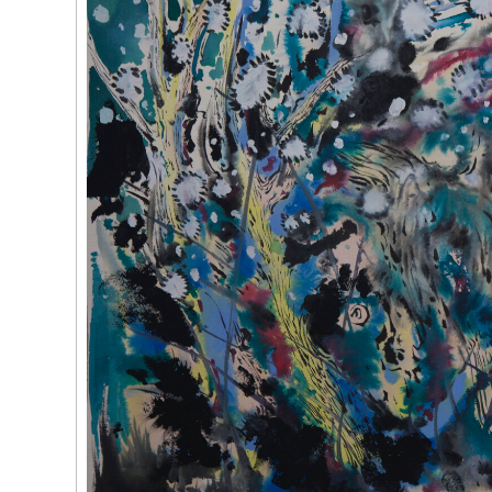
(263)
特羅
拉斯哈古
中求同》，2
(262)
劉曉
花