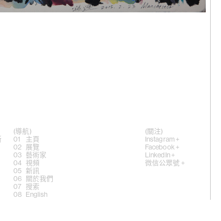
，《肛門耳
4
(導航)
(關注)
，《耳屎落
斯
主頁
Instagram +
展覽
Facebook +
藝術家
LinkedIn +
視頻
微信公眾號 +
新訊
2
關於我們
搜索
English