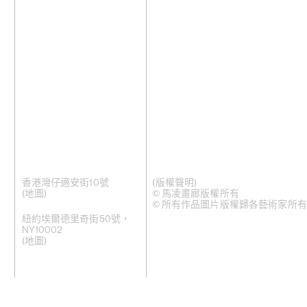
香港灣仔適安街10號
(版權聲明)
(
地圖
)
© 馬凌畫廊版權所有
© 所有作品圖片版權歸各藝術家所有
紐約埃爾德里奇街50號，
NY10002
(地圖)