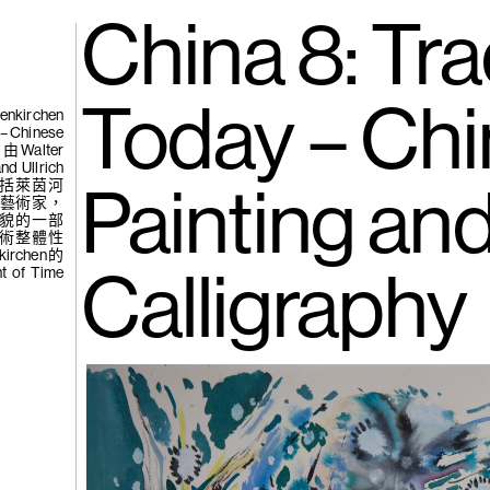
gue
(265)
China 8: Tra
張公
吧，蜉蝣…
Today – Chi
kirchen
– Chinese
作為由Walter
d Ullrich
括萊茵河
Painting an
位藝術家，
貌的一部
術整體性
irchen的
f Time
(264)
楊學
Calligraphy
見