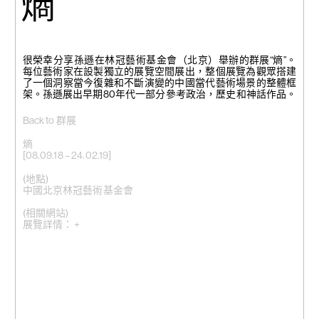
熵
很榮幸分享孫遜在林冠藝術基金會（北京）舉辦的群展“熵”。
每位藝術家在設製獨立的展覽空間展出，整個展覽為觀眾搭建
了一個洞察當今復雜和不斷演變的中國當代藝術場景的整體框
架。孫遜展出早期80年代一部分參考政治，歷史和神話作品。
Back to 群展
熵
[08.09.18 – 24.02.19]
(地點)
中國北京林冠藝術基金會
(相關網站)
展覽詳情： +