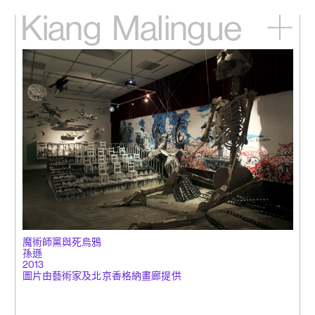
Kiang
Malingue
主頁
展覽
藝術家
視頻
新訊
關於我們
English
魔術師黨與死烏鴉
孫遜
2013
圖片由藝術家及北京香格納畫廊提供