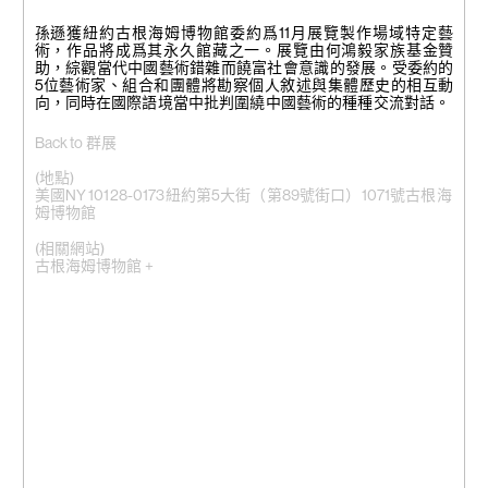
孫遜獲紐約古根海姆博物館委約爲11月展覽製作場域特定藝
術，作品將成爲其永久館藏之一。展覽由何鴻毅家族基金贊
助，綜觀當代中國藝術錯雜而饒富社會意識的發展。受委約的
5位藝術家、組合和團體將勘察個人敘述與集體歷史的相互動
向，同時在國際語境當中批判圍繞中國藝術的種種交流對話。
Back to 群展
(地點)
美國NY 10128-0173紐約第5大街（第89號街口）1071號古根海
姆博物館
(相關網站)
古根海姆博物館 +