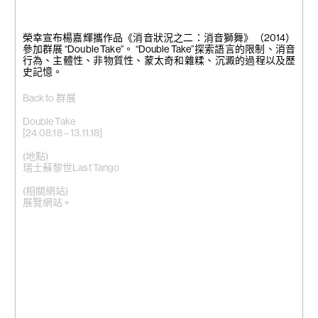
榮幸宣布楊嘉輝攜作品《消音狀況之二：消音獅舞》（2014）
參加群展 “Double Take”。 “Double Take”探索語言的限制、消音
行為、主體性、非物質性、蒙太奇和雜糅、沉澱的過程以及歷
史記憶。
Back to 群展
Double Take
[24.08.18 – 13.11.18]
(地點)
瑞士蘇黎世Last Tango
(相關網站)
展覽網站 +