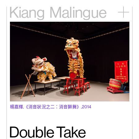
Kiang
Malingue
主頁
展覽
藝術家
視頻
新訊
關於我們
English
楊嘉輝,《消音狀況之二：消音獅舞》,2014
Double Take