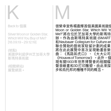
Kiang
Malin
Back to 個展
很榮幸宣佈楊嘉輝首個美國美術館個展“S
主頁
艾域克·柏達
Moon or Golden Star, Which Will Y
展覽
格雷斯·卡尼
Me?”將在位於芝加哥大學的斯瑪
藝術家
張雅琹
Silver Moon or Golden Star,
辦。作為由斯瑪特美術館 (SMART M
視頻
趙容翊
Which Will You Buy of Me?
和Neubauer Collegium for Culture an
新訊
周育正
[18.09.19 – 29.12.19]
聯合贊助的藝術家駐留計劃的成果
關於我們
蒂梵妮·鐘
將在此此展覽中首次呈現動畫音樂
崔新明
(地點)
曲：《馬路如虎口》、《大大公司
English
何子彥
美國伊利諾伊州芝加哥大學
《Houses of Tomorrow》。此外
許鶴溪
斯瑪特美術館
現有關1933年世界博覽會的相關
高倩彤
聲音繪畫和3D打印雕塑，由此來
關尚智
(相關網站)
步和烏托邦的種種不同的概念。
敬美
展覽網頁 +
賴志盛
菲利普·黎
劉茵
法比安·梅洛
苗穎
娜布其
鮑藹倫
邵若然
陶輝
特羅拉馬