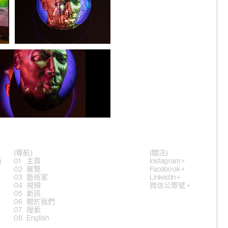
影：Michael
2019年。攝影：Michael
Tropea
，《吹哨
展覽現場
“楊嘉輝：Silver Moon or
 Buy
Golden Star, Which Will You Buy
4
of Me?”，斯瑪特美術館，
2019年。攝影：Michael
Tropea
 Buy of Me?”，斯瑪特美術館，2019年。攝
，《辛
(導航)
(關注)
斯
主頁
Instagram +
展覽
Facebook +
藝術家
LinkedIn +
3
視頻
微信公眾號 +
新訊
關於我們
搜索
English