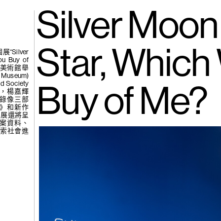
gue
(265)
Silver Moon
張公
吧，蜉蝣…
Star, Which 
ilver
ou Buy of
特美術館舉
useum)
d Society
Buy of Me?
，楊嘉輝
錄像三部
》和新作
，個展還將呈
檔案資料、
(264)
楊學
探索社會進
見