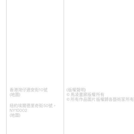
香港灣仔適安街10號
(版權聲明)
(
地圖
)
© 馬凌畫廊版權所有
© 所有作品圖片版權歸各藝術家所有
紐約埃爾德里奇街50號，
NY10002
(地圖)