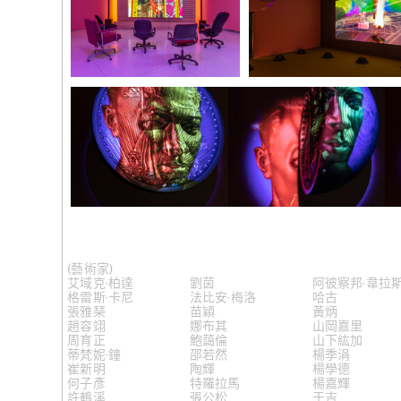
2019年。攝
Tropea
(259)
黃炳
展覽現場
展覽現場
“楊嘉輝：Silver Moon or
“楊嘉輝：Silver Moon or
Golden Star, Which Will You Buy
Golden Star, Which Will You
人》，202
of Me?”，斯瑪特美術館，
of Me?”，斯瑪特美術館，
2019年。攝影：Michael
2019年。攝影：Michael
Tropea
Tropea
展覽現場
“楊嘉輝：Silver Moon or Golden Star, Which Will You
影：Michael Tropea
(258)
陶輝
(藝術家)
艾域克·柏達
劉茵
阿彼察邦·韋拉
格雷斯·卡尼
法比安·梅洛
哈古
張雅琹
苗穎
黃炳
苦》，202
趙容翊
娜布其
山岡嘉里
周育正
鮑藹倫
山下紘加
蒂梵妮·鐘
邵若然
楊季涓
崔新明
陶輝
楊學德
何子彥
特羅拉馬
楊嘉輝
許鶴溪
張公松
于吉