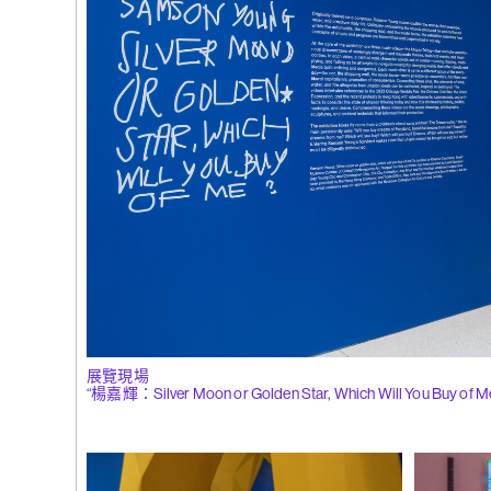
(263)
特羅
拉斯哈古
中求同》，2
(262)
劉曉
花
展覽現場
“楊嘉輝：Silver Moon or Golden Star, Which Will You