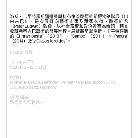
洛斯・卡平特羅斯獲選參與科布倫茨路德維希博物館聯展《自
由古巴》。是次展覽向藝術史家及藏家彼得・路德維希
（Peter Ludwig）致敬，以社會現實和政治省察為命題，藉其
收藏勘察古巴藝術的發展進程。展覽將呈獻洛斯・卡平特羅斯
的“El gran pasta” （2013）、“Campo” （2011）、“Panera”
（2014）及“y Clavos torcidos”。
Back to 群展
《自由古巴》
[12.04.16 – 12.06.16]
(地點)
Ludwig Museum, Danziger Freiheit 1 (am „Deutschen Eck"),
56068 Koblenz, Germany
(相關網站)
路德維希博物館 +