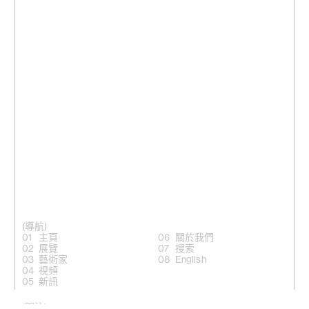
(導航)
主頁
關於我們
展覽
搜索
藝術家
English
視頻
新訊
(關注)