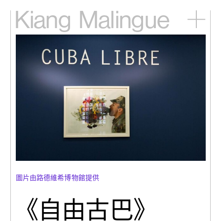
Kiang
Malingue
主頁
展覽
藝術家
視頻
新訊
關於我們
English
圖片由路德維希博物館提供
《自由古巴》