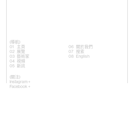
(導航)
主頁
關於我們
展覽
搜索
藝術家
English
視頻
新訊
(關注)
Instagram +
Facebook +
LinkedIn +
微信公眾號 +
香港灣仔適安街10號
(
地圖
)
紐約埃爾德里奇街50號，NY10002
(地圖)