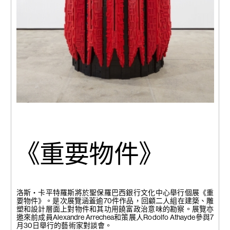
《重要物件》
洛斯・卡平特羅斯將於聖保羅巴西銀行文化中心舉行個展《重
要物件》。是次展覽涵蓋逾70件作品，回顧二人組在建築、雕
塑和設計層面上對物件和其功用饒富政治意味的勘察。展覽亦
邀來前成員Alexandre Arrechea和策展人Rodolfo Athayde參與7
月30日舉行的藝術家對談會。