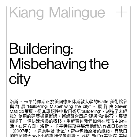
Kiang
Malingue
主頁
展覽
藝術家
Buildering:
視頻
新訊
Misbehaving the
關於我們
city
English
洛斯 ‧ 卡平特羅斯正於美國德州休斯敦大學的Blaffer美術館參
與群展“Buildering: Misbehaving the city”。展覽由Steven
Matijcio策展，從其專題性中取用術語’buildering“，創造了未經
批准使用的建築架構術語。術語融合單詞“建設”和“抱石”，展覽
描述了一個快速增長的遷移，重新表述我們如何在城市中的生
活。在這方面，洛斯 ‧ 卡平特羅斯將展示他們的作品El Barrio
（2007年），這意味著“街區”，當中包括原始的紙箱，有缺口
的門窗和大大小小的蹣跚學步劇場。 地點: Blaffer美術館, 美國