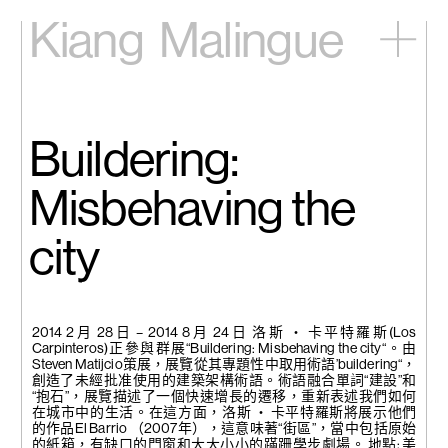
Kiang
Malingue
主頁
展覽
藝術家
Buildering:
視頻
新訊
Misbehaving the
關於我們
city
English
2014 2月 28日 – 2014 8月 24日 洛斯 ‧ 卡平特羅斯(Los
Carpinteros)正參與群展“Buildering: Misbehaving the city“。由
Steven Matijcio策展，展覽從其專題性中取用術語’buildering“，
創造了未經批准使用的建築架構術語。術語融合單詞“建設”和
“抱石”，展覽描述了一個快速增長的遷移，重新表述我們如何
在城市中的生活。在這方面，洛斯 ‧ 卡平特羅斯將展示他們
的作品El Barrio （2007年），這意味著“街區”，當中包括原始
的紙箱，有缺口的門窗和大大小小的蹣跚學步劇場。 地點: 美