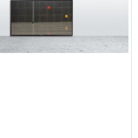
拉馬，《異
024
輝｜香港的