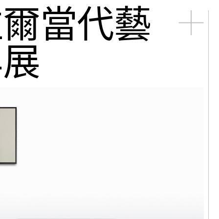
拉爾當代藝
松｜醒來
年展
德｜老地方