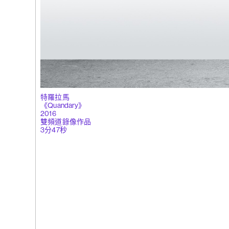
(263)
特羅
拉斯哈古
中求同》，2
特羅拉馬
《Quandary》
2016
雙頻道錄像作品
3分47秒
(262)
劉曉
花