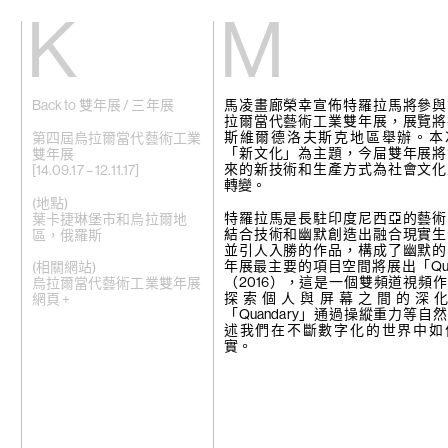
Kiang
Malin
Back to 雙年展 / 三年展
馬凌畫廊榮幸宣佈特羅拉馬將參與
主頁
艾域克·柏達
拉爾當代藝術工業雙年展，展覽將
展覽
格雷斯·卡尼
斯維爾德洛夫斯克地區舉辦。本
藝術家
張雅琹
第四屆烏拉爾當代藝術工業
「新文化」為主題，今屇雙年展將
視頻
趙容翊
雙年展
來的新技術和生產方式為社會文化
新訊
周育正
[14.09.17 – 12.11.17]
轉變。
關於我們
蒂梵妮·鐘
崔新明
(地點)
English
何子彥
特羅拉馬是長駐印度尼西亞的藝術
葉卡捷琳堡市和烏拉爾地
許鶴溪
結合技術和幽默創造出融合現實生
區，俄羅斯
高倩彤
並引人入勝的作品，構成了幽默的
關尚智
年展最主要的項目空間將展出「Quan
(相關網站)
敬美
（2016），這是一個雙頻道視頻
烏拉爾當代藝術工業雙年展
賴志盛
探索個人與屏幕之間的深
網頁 +
菲利普·黎
「Quandary」通過操縱重力等自
劉茵
述我們在不斷數字化的世界中如
法比安·梅洛
實。
苗穎
娜布其
鮑藹倫
邵若然
陶輝
特羅拉馬