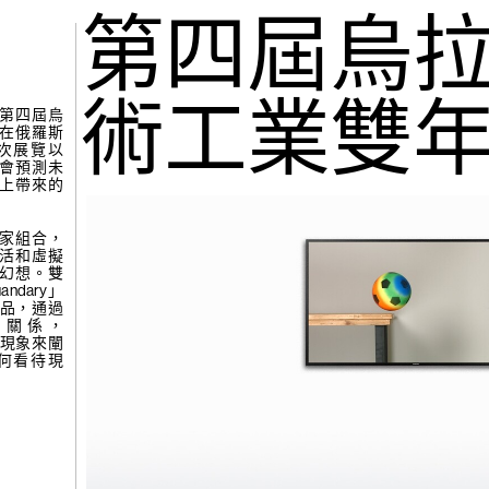
gue
(265)
第四屆烏
張公
吧，蜉蝣…
術工業雙
第四屆烏
在俄羅斯
次展覽以
會預測未
上帶來的
家組合，
活和虛擬
幻想。雙
(264)
楊學
dary」
作品，通過
化關係，
然現象來闡
見
何看待現