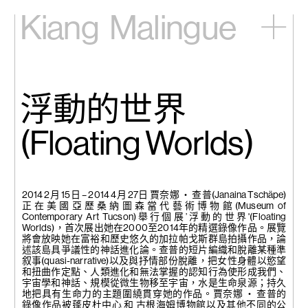
Kiang
Malingue
主頁
展覽
藝術家
浮動的世界
視頻
新訊
(Floating Worlds)
關於我們
English
2014 2月 15日 – 2014 4月 27日 賈奈娜 ‧ 查普(Janaina Tschäpe)
正在美國亞歷桑納圖森當代藝術博物館(Museum of
Contemporary Art Tucson)舉行個展’浮動的世界'(Floating
Worlds)，首次展出她在2000至2014年的精選錄像作品。展覽
將會放映她在富裕和歷史悠久的加拉帕戈斯群島拍攝作品，論
述該島具爭議性的神話進化論。查普的短片編織和脫離某種準
叙事(quasi-narrative)以及與抒情部份脫離，把女性身體以慾望
和扭曲作定點、人類進化和無法掌握的認知行為使形成我們、
宇宙學和神話、規模從微生物移至宇宙，水是生命泉源；持久
地把具有生命力的主題圍繞貫穿她的作品。賈奈娜 ‧ 查普的
錄像作品被蓬皮杜中心 和 古根海姆博物館以及其他不同的公