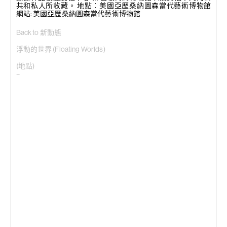
共和私人所收藏。 地點：美國亞歷桑納圖森當代藝術博物館
網站: 美國亞歷桑納圖森當代藝術博物館
Back to 新動態
浮動的世界 (Floating Worlds)
(地點)
–