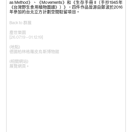
as Method
》、《
Movements
》和《生存手冊 II（手抄1945年
《台灣野生食用植物圖譜》）》，四件作品皆源自鄭波於2016
年參加的台北立方計劃空間駐留項目。
Back to 群展
塵世樂園
[26.07.19 – 01.12.19]
(地點)
德國柏林格羅皮烏斯博物館
(相關網站)
展覽網頁 +