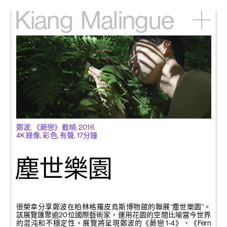
Kiang
Malingue
主頁
展覽
藝術家
視頻
新訊
關於我們
English
鄭波, 《蕨戀》截幀, 2016
4K 錄像, 彩色, 有聲, 17分鐘
塵世樂園
很榮幸分享鄭波在柏林格羅皮烏斯博物館的聯展“塵世樂園”。
該展覽匯聚逾20位國際藝術家，運用花園的空間比喻當今世界
的混沌和不穩定性。展覽將呈現鄭波的《蕨戀 1-4》、《
Fern