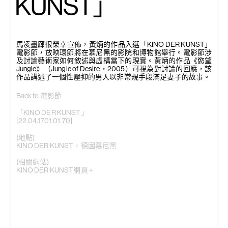
KUNST」
馬凌畫廊很榮幸宣佈，黃炳的作品入選「KINO DER KUNST」
電影節，放映環節將在慕尼黑的影院和博物館舉行。電影節涉
及討論藝術家如何敘述與虛構當下的現實。黃炳的作品《慾望
Jungle》（Jungle of Desire，2005）可視為對討論的回應，該
作品講述了一個性壓抑的男人以非常規手段滿足妻子的故事。
Back to 電影節
「KINO DER KUNST」
[22.04.1701.01.70]
(地點)
KINO DER KUNST，德國慕尼黑
(相關網站)
KINO DER KUNST網頁 +