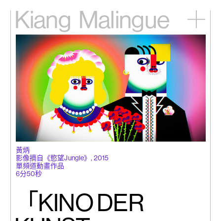
Kiang
Malingue
主頁
展覽
藝術家
視頻
新訊
關於我們
English
黃炳
影像摘自《慾望Jungle》, 2015
單頻道動畫作品
6分50秒
「KINO DER