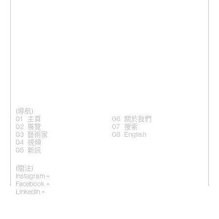
(導航)
主頁
關於我們
展覽
搜索
藝術家
English
視頻
新訊
(關注)
Instagram +
Facebook +
LinkedIn +
微信公眾號 +
香港灣仔適安街10號