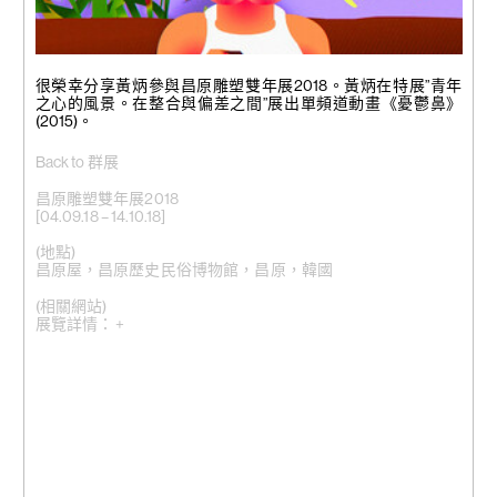
黃炳《憂鬱鼻》(2015)
單頻道動畫
很榮幸分享黃炳參與昌原雕塑雙年展2018。黃炳在特展”青年
4分23秒
之心的風景。在整合與偏差之間”展出單頻道動畫《憂鬱鼻》
(2015)。
Back to 群展
昌原雕塑雙年展2018
[04.09.18 – 14.10.18]
(地點)
昌原屋，昌原歷史民俗博物館，昌原，韓國
(相關網站)
展覽詳情： +