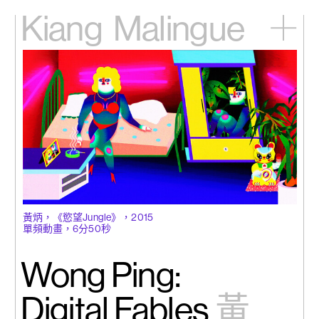
Kiang
Malingue
主頁
展覽
藝術家
視頻
新訊
關於我們
English
黃炳，《慾望Jungle》，2015
單頻動畫，6分50秒
Wong Ping:
Digital Fables
黃