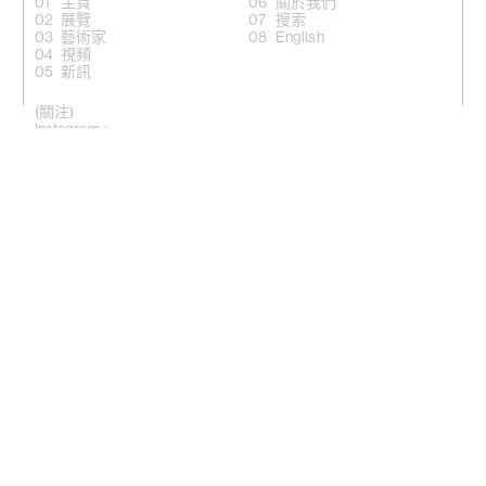
主頁
關於我們
展覽
搜索
藝術家
English
視頻
新訊
(關注)
Instagram +
Facebook +
LinkedIn +
微信公眾號 +
香港灣仔適安街10號
(
地圖
)
紐約埃爾德里奇街50號，NY10002
(地圖)
電話: (香港) +852 2810 0317 / (紐約) +1 (917) 722 8228
office@kiangmalingue.com
(版權聲明)
© 馬凌畫廊版權所有
© 所有作品圖片版權歸各藝術家所有
使用本網站時，您同意我們使用cookies.