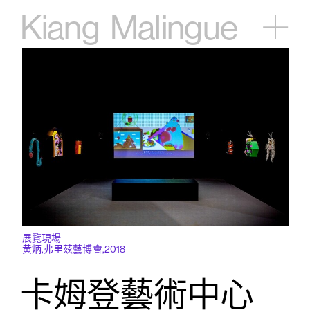
Kiang
Malingue
主頁
展覽
藝術家
視頻
新訊
關於我們
English
展覽現場
黄炳,弗里茲藝博會,2018
卡姆登藝術中心