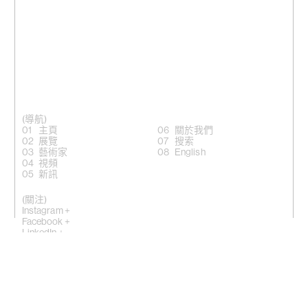
(導航)
主頁
關於我們
展覽
搜索
藝術家
English
視頻
新訊
(關注)
Instagram +
Facebook +
LinkedIn +
微信公眾號 +
香港灣仔適安街10號
(
地圖
)
紐約埃爾德里奇街50號，NY10002