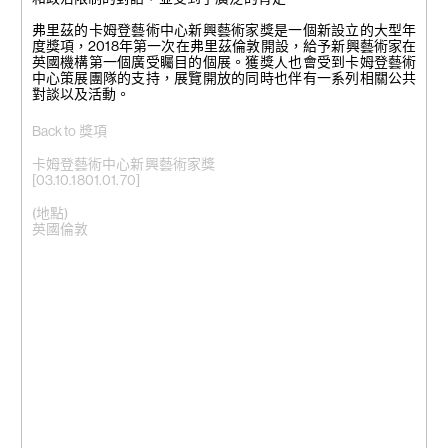
畫
41 x 38 x 17 cm
50 x 64 x 12
弗里茲的卡姆登藝術中心新興藝術家獎是一個新設立的大型年
cm
度獎項，2018年第一次在弗里茲倫敦開設，給予新興藝術家在
英國機構第一個廣受矚目的個展。獲獎人也會受到卡姆登藝術
中心策展團隊的支持，展覽開放的同時也伴有一系列相關公共
對談以及活動。
Back to 獎項
卡姆登藝術中心新興藝術家獎
[03.10.1801.01.70]
(地點)
英國倫敦