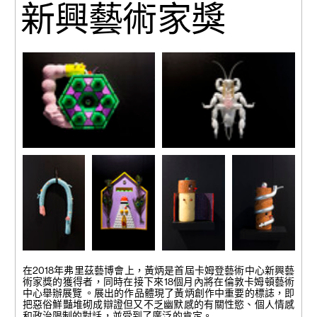
新興藝術家獎
《阿龜因樣子經常被比喻為陽
《白化症曱甴成為健美史上膚
具而患上嚴重抑鬱服毒》2018
色最淺的健美錦標賽總冠軍》
3D 打印浮雕畫
2018
55 x 47 x 20.5 cm
3D 打印浮雕畫
40 x 66 x 17.5 cm
《早產的象》
《阿雞因被綁
《阿樹閒時兼
《阿樹閒時兼
2018
架未能及時於
職裸體寫生模
職出租身體讓
在2018年弗里茲藝博會上，黃炳是首屆卡姆登藝術中心新興藝
3D打印浮雕
日出時雞啼而
特兒》 2018
鋼管跳樹舞》
術家獎的獲得者，同時在接下來18個月內將在倫敦卡姆頓藝術
畫
感到內疚》
3D 打印浮雕
2018
中心舉辦展覽 。展出的作品體現了黃炳創作中重要的標誌，即
40 x 62 x 14
2018
畫
3D 打印浮雕
把惡俗鮮豔堆砌成辯證但又不乏幽默感的有關性慾、個人情感
cm
3D 打印浮雕
41 x 38 x 17 cm
畫
和政治限制的對話，並受到了廣泛的肯定。