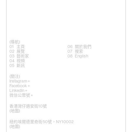
(導航)
主頁
關於我們
展覽
搜索
藝術家
English
視頻
新訊
(關注)
Instagram +
Facebook +
LinkedIn +
微信公眾號 +
香港灣仔適安街10號
(
地圖
)
紐約埃爾德里奇街50號，NY10002
(地圖)