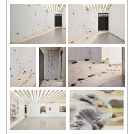
許鶴溪，《生日頌歌3》，
許鶴溪，《手稿：女孩》，
2020
2022
地毯上墨水、丙烯
紙上鉛筆，配有藝術家定製畫
152.4 x 213.36 cm
框
紙本尺寸：30.5 x 22.8 cm;
裝裱尺寸：77.2 x 67 cm
楊季涓，《Plastonki》，
楊季涓，《Plastonki》，
2020-
2020-
錄音（20分鐘），陶瓷（約
錄音（20分鐘），陶瓷（約
190件），沙
190件），沙
尺寸可變
尺寸可變
圖片致謝TAO ART，攝影：陳
圖片致謝TAO ART，攝影：陳
又維
又維
（細節）楊季
楊季涓，《小
（細節）楊季涓，
涓，
星星》，
《Plastonki》，2020-
《Plastonki》
2024
錄音（20分鐘），陶瓷（約
，2020-
陶瓷、色粉、
190件），沙
錄音（20分
釉藥、白金
尺寸可變
鐘），陶瓷
水、不鏽鋼、
圖片致謝TAO ART，攝影：陳
（約190
鏈條
又維
件），沙
180 x 40 x 30
尺寸可變
cm
圖片致謝TAO
圖片致謝TAO
展覽現場
王之博，《好生活》, 2018