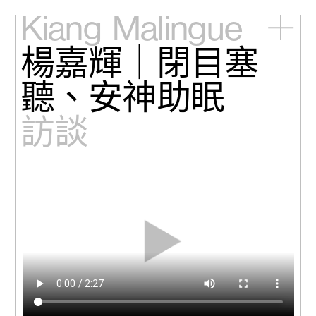
Kiang
Malingue
楊嘉輝｜閉目塞
主頁
展覽
聽、安神助眠
藝術家
視頻
訪談
新訊
關於我們
English