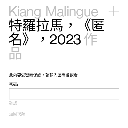
Kiang
Malingue
特羅拉馬，《匿
主頁
展覽
名》，2023
作
藝術家
視頻
品
新訊
關於我們
English
此內容受密碼保護。請輸入密碼後觀看
密碼:
返回視頻