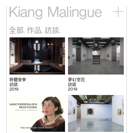
Kiang
Malingue
主頁
全部.
作品.
訪談.
展覽
藝術家
視頻
新訊
關於我們
English
聆聽安寧
夢幻空花
訪談
訪談
2019
2019