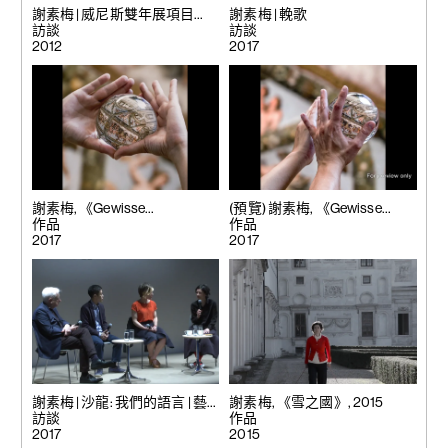
謝素梅 | 威尼斯雙年展項目
謝素梅 | 輓歌
1988-2011 – Atelier
訪談
訪談
Luxembourg
2012
2017
謝素梅, 《Gewisse
(預覽) 謝素梅, 《Gewisse
Rahmenbedingungen 3 (A
作品
Rahmenbedingungen 3 (A
作品
Certain Frame Work 3 – Villa
2017
Certain Frame Work 3 – Villa
2017
Farnesina)》, 2017
Farnesina)》, 2017
謝素梅 | 沙龍: 我們的語言 | 藝
謝素梅, 《雪之國》, 2015
術與溝通
訪談
作品
2017
2015