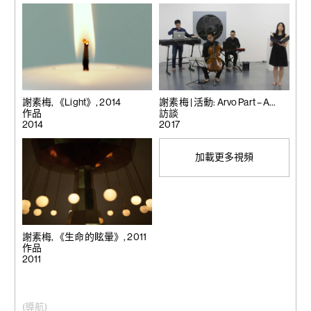
謝素梅, 《Light》, 2014
謝素梅 | 活動: Arvo Part – A
作品
Musical Evening
訪談
2014
2017
加載更多視頻
謝素梅, 《生命的眩暈》, 2011
作品
2011
(導航)