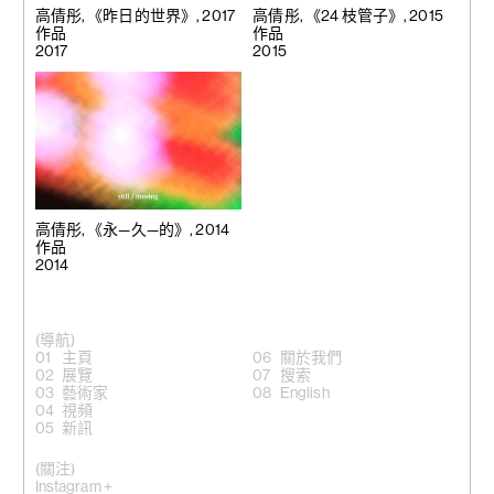
高倩彤, 《昨日的世界》, 2017
高倩彤, 《24 枝管子》, 2015
作品
作品
2017
2015
高倩彤, 《永—久—的》, 2014
作品
2014
(導航)
主頁
關於我們
展覽
搜索
藝術家
English
視頻
新訊
(關注)
Instagram +