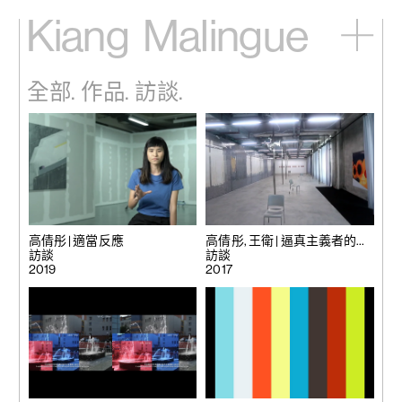
Kiang
Malingue
主頁
全部.
作品.
訪談.
展覽
藝術家
視頻
新訊
關於我們
English
高倩彤 | 適當反應
高倩彤, 王衛 | 逼真主義者的靈
訪談
感
訪談
2019
2017