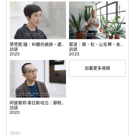
蒂梵妮·鐘｜糾纏的痕跡，遺忘
鄭波｜蕨、松、山毛櫸、金合
的風景
訪談
歡
訪談
2023
2023
加載更多視頻
阿彼察邦·韋拉斯哈古｜靜默星
球: 2021-2022作品選集
訪談
2023
(導航)