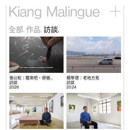
Kiang
Malingue
主頁
全部.
作品.
訪談.
展覽
藝術家
視頻
新訊
關於我們
English
張公松｜醒來吧，蜉蝣…
楊學德｜老地方見
訪談
訪談
2026
2024