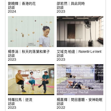
劉曉輝｜香港的花
邵若然｜與此同時
訪談
訪談
2024
2023
楊季涓｜秋天的落葉和果子
艾域克·柏達｜Ralentir Le Vent
訪談
訪談
2023
2023
特羅拉馬｜逆流
楊嘉輝｜閉目塞聽、安神助眠
訪談
訪談
2023
2022