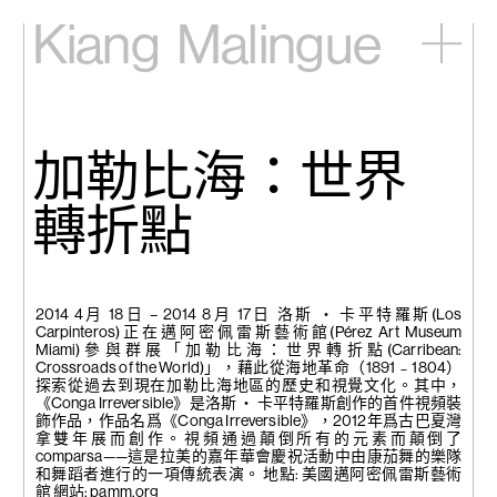
Kiang
Malingue
主頁
展覽
藝術家
加勒比海：世界
視頻
新訊
轉折點
關於我們
English
2014 4月 18日 – 2014 8月 17日 洛斯 ‧ 卡平特羅斯(Los
Carpinteros)正在邁阿密佩雷斯藝術館(Pérez Art Museum
Miami)參與群展「加勒比海：世界轉折點(Carribean:
Crossroads of the World)」，藉此從海地革命（1891﹣1804）
探索從過去到現在加勒比海地區的歷史和視覺文化。其中，
《Conga Irreversible》是洛斯 ‧ 卡平特羅斯創作的首件視頻裝
飾作品，作品名爲《Conga Irreversible》，2012年爲古巴夏灣
拿雙年展而創作。視頻通過顛倒所有的元素而顛倒了
comparsa——這是拉美的嘉年華會慶祝活動中由康茄舞的樂隊
和舞蹈者進行的一項傳統表演。 地點: 美國邁阿密佩雷斯藝術
館 網站: pamm.org