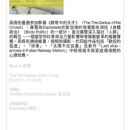
《快車》
2015
高倩彤獲邀參加群展《群眾中的天才》（The The Genius of the
塑膠彩、和紙膠帶、收藏級噴
Crowd），展覽為Esplanade於新加坡的視覺藝術項目《身體
墨打印
政治》（Body Politic）的一部分。 是次展覽深入探討「人群」
79 x 84 厘米
的概念 －一個當受到社會政治力量影響時會推動變革的複雜實
體。高倩彤通過繪畫，視頻和攝影，於四組作品包括「歡迎的
弧度」，「快車」，「太陽不在這裏」及新作「
Last stop –
arrows in Futian Railway Station」中
檢視城市與家庭環境間的
心理效應。
Back to 群展
The The Genius of the Crowd
[13.01.17 – 17.03.17]
(地點)
Jendela (Visual Arts Space), 新加坡
(相關網站)
Esplanade 網頁 +