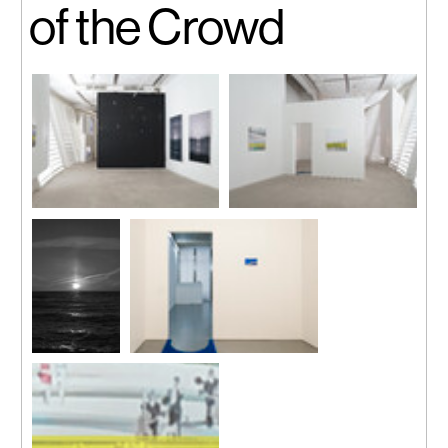
of the Crowd
裝置現場
裝置現場
《太陽不在這
《歡迎的弧度》
裏 (4) 》
2015
2015
電線膠布、收藏級噴墨打印、
收藏級噴墨打
膠地墊
印
23 x 13 厘米, 86 厘米 x 58 厘米
184 x 128 厘米
裝置現場，馬凌畫廊（香港）