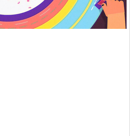
拉馬，《異
024
輝｜香港的