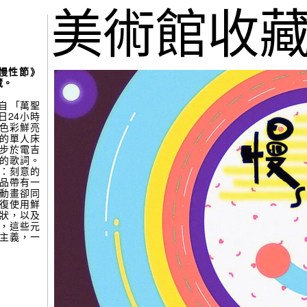
gue
(265)
美術館收
張公
吧，蜉蝣…
慢性節》
藏。
自 「萬聖
日24小時
色彩鮮亮
的單人床
步於電吉
的歌詞。
：刻意的
(264)
楊學
品帶有一
動畫卻同
復使用鮮
狀，以及
見
，這些元
主義，一
。