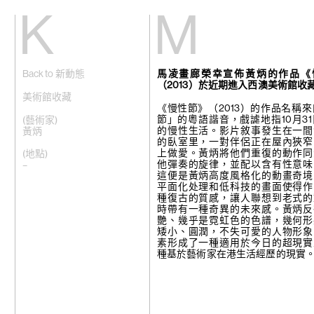
Kiang
Malin
Back to 新動態
馬凌畫廊榮幸宣佈黃炳的作品《
主頁
艾域克·柏達
（2013）於近期進入西澳美術館收
展覽
格雷斯·卡尼
藝術家
張雅琹
美術館收藏
視頻
趙容翊
《慢性節》（2013）的作品名稱來
新訊
周育正
節」的粵語諧音，戲謔地指10月31
(藝術家)
關於我們
蒂梵妮·鐘
的慢性生活。影片敘事發生在一間
黃炳
崔新明
的臥室里，一對伴侶正在屋內狹窄
English
何子彥
上做愛。黃炳將他們重復的動作同
(地點)
許鶴溪
他彈奏的旋律，並配以含有性意味
–
高倩彤
這便是黃炳高度風格化的動畫奇境
關尚智
平面化处理和低科技的畫面使得作
敬美
種復古的質感，讓人聯想到老式的
賴志盛
時帶有一種奇異的未來感。黃炳反
菲利普·黎
艷、幾乎是霓虹色的色譜，幾何形
劉茵
矮小、圓潤，不失可愛的人物形象
法比安·梅洛
素形成了一種適用於今日的超現實
苗穎
種基於藝術家在港生活經歷的現實
娜布其
鮑藹倫
邵若然
陶輝
特羅拉馬