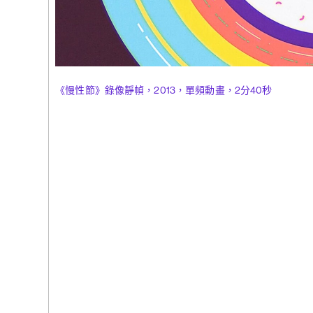
(263)
特羅
拉斯哈古
中求同》，2
《慢性節》錄像靜幀，2013，單頻動畫，2分40秒
(262)
劉曉
花