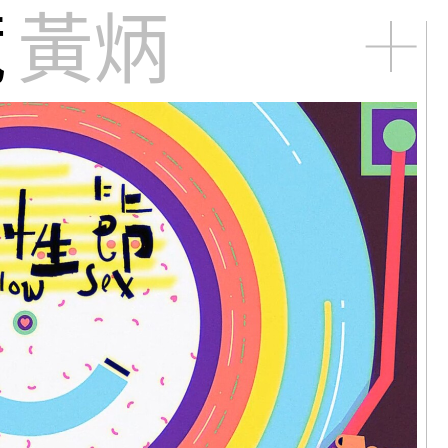
藏
松｜醒來
黃炳
德｜老地方