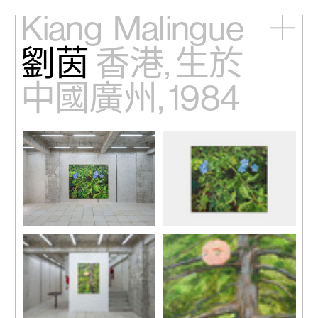
Kiang
Malingue
劉茵
香港, 生於
主頁
展覽
中國廣州, 1984
藝術家
視頻
新訊
關於我們
English
《夏》，2025
《夏》，2025
布面丙烯
布面丙烯
200 x 230 cm
200 x 230 cm
78 3/4 x 90 1/2 in
78 3/4 x 90 1/2 in
展覽現場，「夏」，馬凌畫
廊，香港，2025。