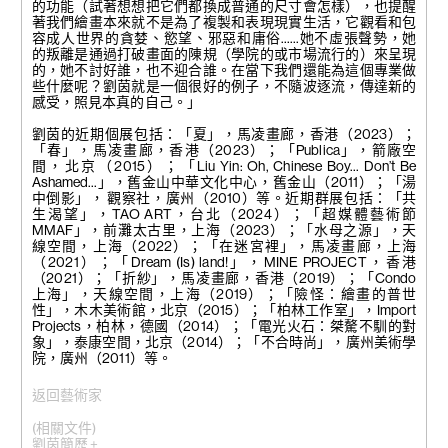
的功能（試著想想把它們都換成普通的尺寸會怎樣），也提醒
著我們繪畫本來就不是為了複製和表現現實生活，它觀看和包
容成人世界的貪婪、慾望、邪惡和庸俗……她不虛張聲勢，她
的叛離是通過打破畫面的陳規（學院的或市場流行的）來呈現
的，她不討好誰，也不迎合誰。在當下我們還能為這個專業做
些什麼呢？劉茵就是一個很好的例子，不隨波逐流，傳達新的
感受，照見本真的自己。」
劉茵的近期個展包括：「夏」，馬凌畫廊，香港（2023）；
「春」，馬凌畫廊，香港（2023）；「Publica」，箭廠空
間，北京（2015）；「Liu Yin: Oh, Chinese Boy… Don’t Be
Ashamed…」，舊金山中華文化中心，舊金山（2011）；「湯
中倒影」， 觀察社，廣州（2010）等。近期群展包括：「共
生渴望」，TAO ART，台北（2024）；「超媒體藝術節
MMAF
」，前灘太古里，上海（
2023
）；「水母之源」，天
線空間，上海（
2022
）；「在迷宮裡」，馬凌畫廊，上海
（
2021
）；「
Dream (Is) land!
」，
MINE PROJECT
，香港
（
2021
）；「折紗」，馬凌畫廊，香港（
2019
）；「
Condo
上海」，天線空間，上海（
2019
）；「險怪：繪畫的普世
性」，木木美術館，北京（
2015
）；「柏林工作室」，
Import
Projects
，柏林，德國（
2014
）；「電光火石：桀驁不馴的對
象」，泰康空間，北京（
2014
）；「不合時尚」，廣州美術學
院，廣州（
2011
）等。
返回藝術家
(相關文件)
劉茵簡歷 +