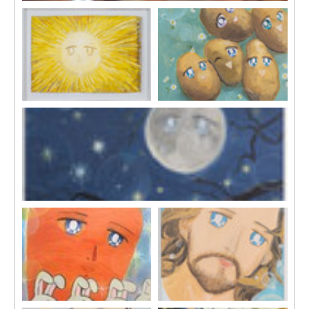
展覽現場，“在迷宮裡”，馬凌畫廊，上海，2021
《太陽》，2020
《土豆》，2020
布面丙烯
布面丙烯
紙本尺寸：59.5 x 86. 5 cm
63.5 x 82.8 cm
裝裱尺寸：73.1 x 99 cm
《月夜》，2020
布面丙烯
64.6 x 104.2 cm
《胡蘿蔔》，2020
《白衣男子》，2020