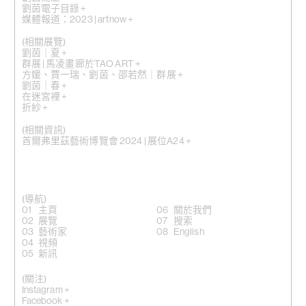
劉茵電子目錄 +
媒體報道：2023 | artnow +
(相關展覽)
劉茵｜夏 +
群展 | 馬凌畫廊於TAO ART +
方媛、賈一瑞、劉茵、邵若然｜群展 +
劉茵｜春 +
在迷宮裡 +
折紗 +
(相關資訊)
首爾弗里茲藝術博覽會 2024 | 展位A24 +
(導航)
主頁
關於我們
展覽
搜索
藝術家
English
視頻
新訊
(關注)
Instagram +
Facebook +