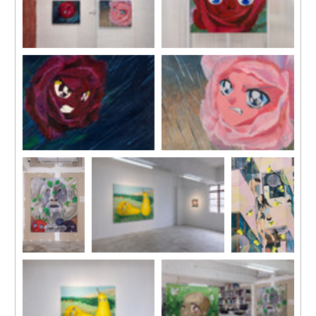
展覽現場，“春”，馬凌畫廊田
《紅玫瑰》，2023
灣工作室，2023
布面丙烯
100 x 115 cm
《暴風雨 No.1》，2023
《暴風雨 No.2》，2023
布面丙烯
布面丙烯
52 x 76.5 cm
61.5 x 76 cm
《草莓！藍
展覽現場，“春”，馬凌畫廊田
《跳樓女
莓！黑莓！還
灣工作室，2023
子》，2015
有薄荷！》，
紙上鉛筆、丙
2023
烯
布面丙烯
157.4 x 109.2
182 x 159.5 cm
cm