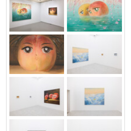
60 x 80 cm
作品尺寸：19x 24 cm
裝裱尺寸：28.7 x 33.5 cm
展覽現場，「共⽣渴望」，⾺
《溫泉》，2024
凌畫廊 x TAO ART，台北市，
布面丙烯
台灣，2024。
170 x 200 cm
圖片致謝TAO ART，攝影：陳
又維
《桃子》，2024
展覽現場，「方媛、賈一瑞、
布面丙烯
劉茵及邵若然」，馬凌畫廊灣
80 x 100 cm
仔空間，2023
展覽現場，「方媛、賈一瑞、
《兩顆小花生》，2023
劉茵及邵若然」，馬凌畫廊灣
布面丙烯
仔空間，2023
179.5 x 208.5 cm