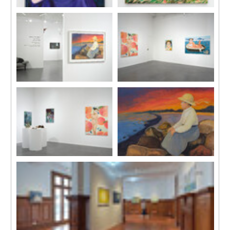
《母親與孩子》，2021
《白兔與愛麗絲》，2021
布面丙烯
布面丙烯
131 x 92.5 cm
100 x 134 cm
展覽現場，“發夢上島”，MINE
展覽現場，“發夢上島”，MINE
PROJECT（現為MOU
PROJECT（現為MOU
PROJECTS），香港，
PROJECTS），香港，
2021。
2021。
圖片致謝藝術家及MOU
圖片致謝藝術家及MOU
PROJECTS，攝影：South
PROJECTS，攝影：South
Ho。
Ho。
展覽現場，“發夢上島”，MINE
《海邊的瑪德琳》，2019
PROJECT（現為MOU
紙上丙烯
PROJECTS），香港，
79.5 x 108.5 cm
2021。
圖片致謝藝術家及MOU
PROJECTS，攝影：South
Ho。