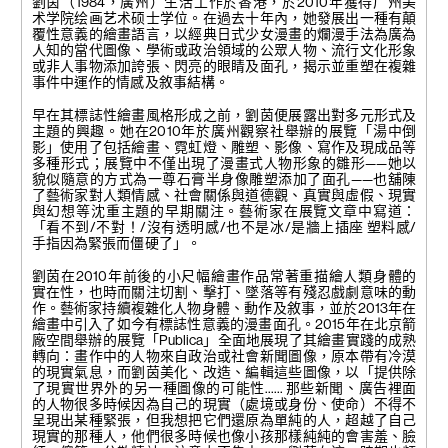
劉茵（1984，廣州）生活工作於香港，於2010年獲得广州美
鉛筆、水彩、
术学院绘画艺术硕士学位。在過去十年內，她發展出一種有顛
丙烯於紙上
覆性意義的繪畫語言，以經典日式少女漫畫的爛漫手法為廣為
79.5 x 78 cm
人知的當代圖像、學術或政治領域的公眾人物、流行文化形象
或非人事物添加誇張、閃亮的眼睛及面孔，揭示並重塑在複雜
事件中運作的情感及敘事結構。
早在其標誌性繪畫風格形成之前，劉茵便展露出對多元形式及
主題的興趣。她在2010年於廣州觀察社舉辦的展覽「湯中倒
影」使用了包括繪畫、霓虹燈、雕塑、影像、寫作及現成品等
多種形式；展覽中不僅出現了漫畫式人物形象的雛形——她以
貌似隨意的方式為一尊石膏半身像雕塑添加了面孔——也舖陳
了藝術家對人類情感、社會關係與道德觀、真實與虛假、現實
與幻想等沈重主題的早期關注。藝術家在展覽文章中寫道：
「看不到/不對！/沒有透明感/也不是冰/是牆上插座 塑料感/
手指因為緊張而僵硬了」。
劉茵在2010年前後的小尺幅繪畫作品常著重描繪人類身體的
實在性，也時而關注切割、擊打、墜落等有殘忍戲劇意味的動
作。藝術家持續複雜化人物身體、動作及敘事，並於2013年在
繪畫中引入了如今有標誌性意義的漫畫面孔。2015年在北京箭
廠空間舉辦的展覽「Publica」全面地展現了其繪畫實踐的成熟
轉向：畫作中的人物來自政治或社會新聞圖像，原本帶有冷漠
的現實氣息，而劉茵美化、改造、編輯這些圖像，以「提供除
了現實世界外的另一種圖像的可能性…… 那些新聞、廣告裡面
的人物很多時候因為自己的現實（處境或身份、使命）不得不
呈現出某種緊張，但我想把它們還原為單純的人，超越了自己
現實的那種人，他們很多時候也像小孩那樣純純的會害羞、臉