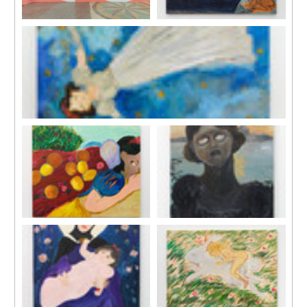
展覽現場，「水母之源」，天
《在家中》，2021
線空間，上海，中國，
布面丙烯
2022。
100 x 134 cm
圖片致謝藝術家與天線空間，
攝影：陳俊立，郭奕辰。
《昏迷並下墜中的白雪》，2021
布面丙烯
117.5 x 204 cm
《逃跑時絆倒在地的白雪》，
《遠離家園的白雪》，2021
2021
布面丙烯
布面丙烯
102 x 67 cm
99 x 116 cm