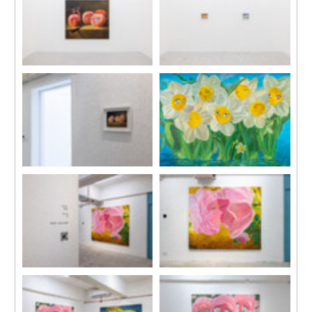
《賢者時間》，2023
展覽現場，「方媛、賈一瑞、
布面丙烯
劉茵及邵若然」，馬凌畫廊灣
179.5 x 200 cm
仔空間，2023
《桃子》，2023
《水仙》，2023
紙本水彩
布面丙烯
19 x 24 cm
156.5 x 224 cm
裝裱尺寸：28.5 x 33.5 cm
展覽現場，“春”，馬凌畫廊田
《兩朵親吻的玫瑰》，2023
灣工作室，2023
布面丙烯
177.5 x 205.4 cm