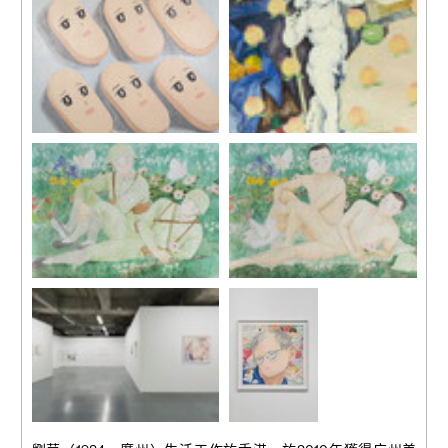
布面丙烯
布面丙烯
60 x 52.5 cm
59.7 x 51.7 cm
《我的思想，我的藥》，
《小愛神》，2015
2020
紙上鉛筆、丙烯
布面丙烯
109.2 x 78.7 cm
88.5 x 102.7 cm
《兩個戰士》，2015
《兩個戰士》，2015
紙上鉛筆、水彩、丙烯
紙上鉛筆、水彩、丙烯
一組兩幅，每幅78.7 x
一組兩幅，每幅78.7 x
109.2cm
109.2cm
展覽現場，“折紗”，馬凌畫
《史蒂芬的幻
廊，香港，2019
想》，2015