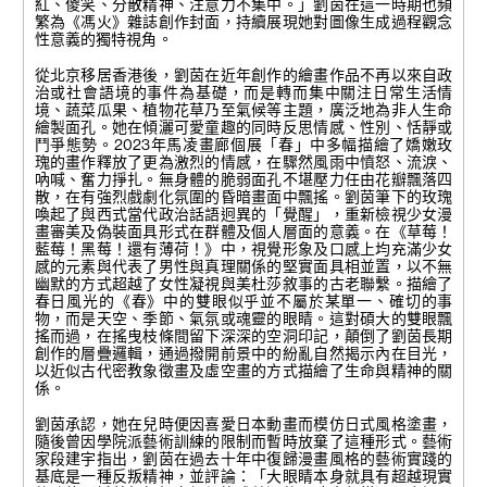
紅、傻笑、分散精神、注意力不集中。」劉茵在這一時期也頻
繁為《馮火》雜誌創作封面，持續展現她對圖像生成過程觀念
性意義的獨特視角。
從北京移居香港後，劉茵在近年創作的繪畫作品不再以來自政
治或社會語境的事件為基礎，而是轉而集中關注日常生活情
境、蔬菜瓜果、植物花草乃至氣候等主題，廣泛地為非人生命
繪製面孔。她在傾灑可愛童趣的同時反思情感、性別、恬靜或
鬥爭態勢。2023年馬凌畫廊個展「春」中多幅描繪了嬌嫩玫
瑰的畫作釋放了更為激烈的情感，在驟然風雨中憤怒、流淚、
吶喊、奮力掙扎。無身體的脆弱面孔不堪壓力任由花瓣飄落四
散，在有強烈戲劇化氛圍的昏暗畫面中飄搖。劉茵筆下的玫瑰
喚起了與西式當代政治話語迥異的「覺醒」，重新檢視少女漫
畫審美及偽裝面具形式在群體及個人層面的意義。在《草莓！
藍莓！黑莓！還有薄荷！》中，視覺形象及口感上均充滿少女
感的元素與代表了男性與真理關係的堅實面具相並置，以不無
幽默的方式超越了女性凝視與美杜莎敘事的古老聯繫。描繪了
春日風光的《春》中的雙眼似乎並不屬於某單一、確切的事
物，而是天空、季節、氣氛或魂靈的眼睛。這對碩大的雙眼飄
搖而過，在搖曳枝條間留下深深的空洞印記，顛倒了劉茵長期
創作的層疊邏輯，通過撥開前景中的紛亂自然揭示內在目光，
以近似古代密教象徵畫及虛空畫的方式描繪了生命與精神的關
係。
劉茵承認，她在兒時便因喜愛日本動畫而模仿日式風格塗畫，
隨後曾因學院派藝術訓練的限制而暫時放棄了這種形式。藝術
家段建宇指出，劉茵在過去十年中復歸漫畫風格的藝術實踐的
基底是一種反叛精神，並評論：「大眼睛本身就具有超越現實