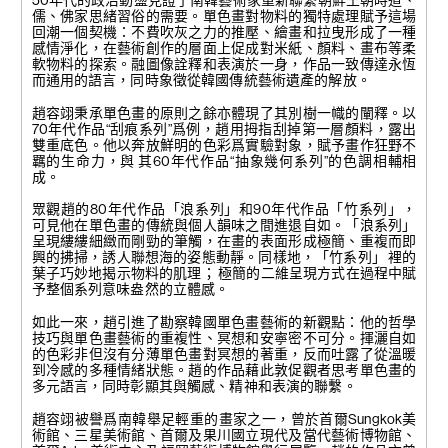
50年代的政治動盪見證了南韓藝術家重新聯繫朝鮮王朝時道、
儒、佛家思緒習俗的需要。單色畫對物料的獨特處理賦予這場
回潮一個契機：不費吹灰之力的推壓、繪畫和拉曳形成了一種
感情淨化，在藝術創作的層面上促成對米紙、顏料、畫布等柔
軟物料的探索。融圖像詮釋和表演於一身，作品一致傳達永恆
而通用的語言，同時象徵從韓國傳統藝術遺產的解放。
趙容翊秉承單色畫的原則之餘亦體現了其別樹一幟的闡釋。以
70年代作品“刮痕系列”爲例，趙用拇指刮掉第一層顏料，露出
雙重底色。他以奔放鮮明的色彩爲實驗對象，賦予畫作狂野不
羈的生命力，與 其60年代作品“抽象幾何系列”的色調相輔相
成。
眾觀趙的80年代作品「浪系列」和90年代作品「竹系列」，
可見他在單色畫的傳統與個人韻味之間進退自如。「浪系列」
呈現縷縷細緻而剛勁的筆觸，在畫的表面形成極簡、重複而即
興的拂掃，誘人聯想海的姿態動靜。同樣地，「竹系列」 裡的
葉子巧妙地揭示物料的肌理； 極簡的二維呈現方式在過程中賦
予整個系列意味盎然的立體感。
如此一來，趙引進了勘察韓國單色畫藝術的新觀點：他的哲學
技巧與單色畫藝術的重複性、冥想和安寧密不可分。揮灑自如
的色彩非但沒有分薄單色畫對冥想的著重，反而吐露了從溫暖
到冷感的多種情緒狀態。趙的作品藉此敦促觀者思考單色畫的
多元語言，同時彰顯其與觸感、精神和表演的聯繫。
趙容翊被譽爲南韓舉足輕重的畫家之一，曾於首爾Sungkok美
術館、三星美術館、首爾及果川國立現代及當代藝術博物館、