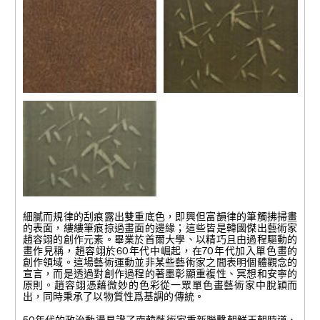
1990
1990
塑膠彩、畫布
塑膠彩、畫布
130 x 162 公分
130 x 162 公分
96-706
2001-911
1996
2001
塑膠彩、畫布
塑膠彩、米紙
130 x 162 公分
45 x 53 公分
2001-917
2001
細膩而規律的刮痕露出雙重底色，即興但富韻律的筆觸拂掃畫
塑膠彩、米紙
的表面，縷縷筆痕掠過畫面的邊緣；這些皆是韓國傑出藝術家
46 x 53 公分
趙容翊的創作元素。畢業於首爾大學、以精巧且由過程驅動的
畫作見稱，趙容翊於60年代中崛起，在70年代加入單色畫的
創作領域。這場藝術運動並非某些藝術家之間表明個體觀念的
宣言，而是透過對創作過程的著墨彰顯重複性、冥想和安寧的
原則。趙容翊憑藉微妙的色彩從一眾單色畫藝術家中脫穎而
出，同時秉承了以物質性爲基調的傳統。