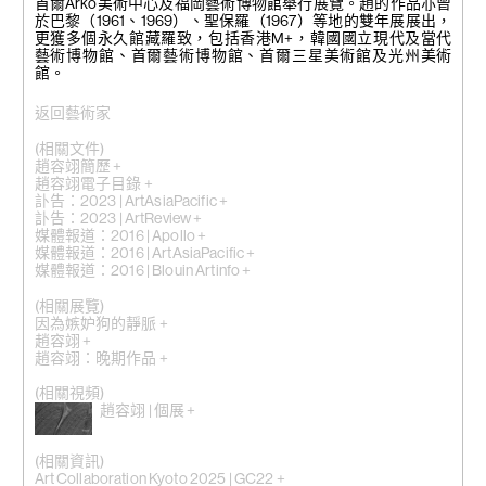
首爾Arko美術中心及福岡藝術博物館舉行展覽。趙的作品亦曾
於巴黎（1961、1969）、聖保羅（1967）等地的雙年展展出，
更獲多個永久館藏羅致，包括香港M+，韓國國立現代及當代
藝術博物館、首爾藝術博物館、首爾三星美術館及光州美術
館。
返回藝術家
(相關文件)
趙容翊簡歷 +
趙容翊電子目錄 +
訃告：2023 | ArtAsiaPacific +
訃告：2023 | ArtReview +
媒體報道：2016 | Apollo +
媒體報道：2016 | ArtAsiaPacific +
媒體報道：2016 | Blouin Artinfo +
(相關展覽)
因為嫉妒狗的靜脈 +
趙容翊 +
趙容翊：晚期作品 +
(相關視頻)
趙容翊 | 個展 +
(相關資訊)
Art Collaboration Kyoto 2025 | GC22 +