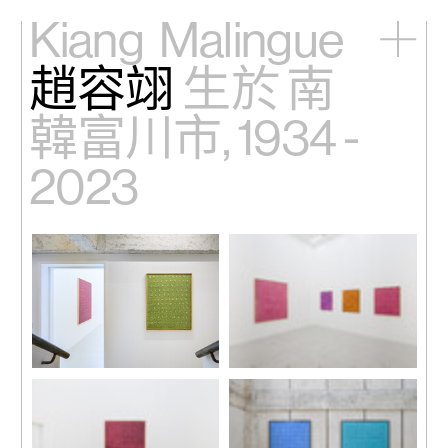
Kiang
Malingue
趙容翊
生於 南
主頁
展覽
韓富川市, 1934 -
藝術家
視頻
2023
新訊
關於我們
English
展覽現場，趙容翊個展「趙容
展覽現場，趙容翊個展「趙容
翊：晚期作品」，馬凌畫廊適
翊：晚期作品」，馬凌畫廊適
安街空間，香港，2023。
安街空間，香港，2023。