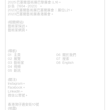
2025 巴塞爾藝術展巴黎展會 | L16 +
訃告（1934 - 2023） +
2023巴塞爾藝術展巴塞爾展會｜展位L21 +
2023巴塞爾藝術展香港展會 +
(相關網站)
藝術家採訪 +
藝術家網頁 +
(導航)
主頁
關於我們
展覽
搜索
藝術家
English
視頻
新訊
(關注)
Instagram +
Facebook +
LinkedIn +
微信公眾號 +
香港灣仔適安街10號
(
地圖
)