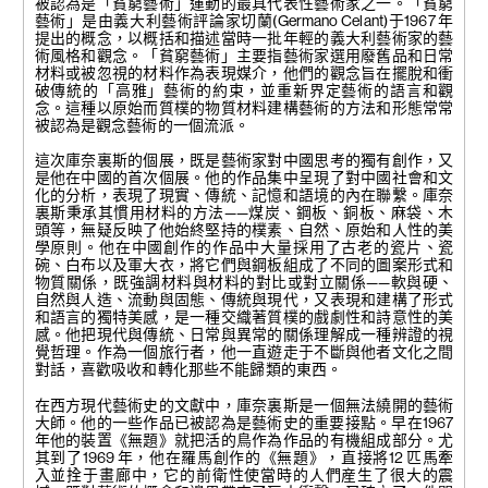
被認為是「貧窮藝術」運動的最具代表性藝術家之一。「貧窮
200 x 180 x 20 cm
200 x 180 x 50 cm
藝術」是由義大利藝術評論家切蘭(Germano Celant)于1967 年
提出的概念，以概括和描述當時一批年輕的義大利藝術家的藝
術風格和觀念。「貧窮藝術」主要指藝術家選用廢舊品和日常
材料或被忽視的材料作為表現媒介，他們的觀念旨在擺脫和衝
破傳統的「高雅」藝術的約束，並重新界定藝術的語言和觀
念。這種以原始而質樸的物質材料建構藝術的方法和形態常常
被認為是觀念藝術的一個流派。
這次庫奈裏斯的個展，既是藝術家對中國思考的獨有創作，又
是他在中國的首次個展。他的作品集中呈現了對中國社會和文
化的分析，表現了現實、傳統、記憶和語境的內在聯繫。庫奈
裏斯秉承其慣用材料的方法——煤炭、鋼板、銅板、麻袋、木
頭等，無疑反映了他始終堅持的樸素、自然、原始和人性的美
學原則。他在中國創作的作品中大量採用了古老的瓷片、瓷
碗、白布以及軍大衣，將它們與鋼板組成了不同的圖案形式和
物質關係，既強調材料與材料的對比或對立關係——軟與硬、
自然與人造、流動與固態、傳統與現代，又表現和建構了形式
和語言的獨特美感，是一種交織著質樸的戲劇性和詩意性的美
感。他把現代與傳統、日常與異常的關係理解成一種辨證的視
覺哲理。作為一個旅行者，他一直遊走于不斷與他者文化之間
對話，喜歡吸收和轉化那些不能歸類的東西。
在西方現代藝術史的文獻中，庫奈裏斯是一個無法繞開的藝術
大師。他的一些作品已被認為是藝術史的重要接點。早在1967
年他的裝置《無題》就把活的鳥作為作品的有機組成部分。尤
其到了1969 年，他在羅馬創作的《無題》，直接將12 匹馬牽
入並拴于畫廊中，它的前衛性使當時的人們産生了很大的震