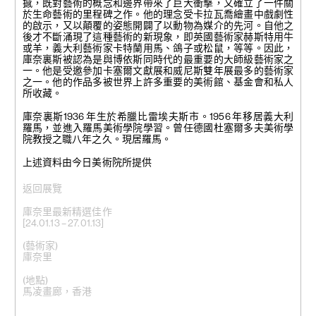
撼，既對藝術的概念和邊界帶來了巨大衝擊，又確立了一件關
於生命藝術的里程碑之作。他的理念受卡拉瓦喬繪畫中戲劇性
的啟示，又以顛覆的姿態開闢了以動物為媒介的先河。自他之
後才不斷涌現了這種藝術的新現象，即英國藝術家赫斯特用牛
或羊，義大利藝術家卡特蘭用馬、鴿子或松鼠，等等。因此，
庫奈裏斯被認為是與博依斯同時代的最重要的大師級藝術家之
一。他是受邀參加卡塞爾文獻展和威尼斯雙年展最多的藝術家
之一。他的作品多被世界上許多重要的美術館、基金會和私人
所收藏。
庫奈裏斯1936 年生於希臘比雷埃夫斯市。1956 年移居義大利
羅馬，並進入羅馬美術學院學習。曾任德國杜塞爾多夫美術學
院教授之職八年之久。現居羅馬。
上述資料由今日美術院所提供
返回展覽
庫奈里最新精選佳作
[24.01.13 – 27.01.13]
(藝術家)
庫奈里
(地點)
馬凌畫廊，香港