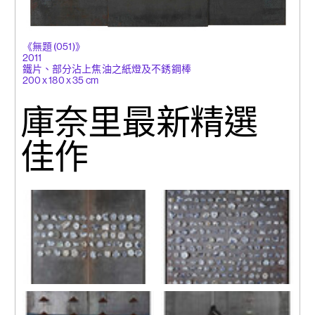
《無題 (051)》
2011
鐵片、部分沾上焦油之紙燈及不銹鋼棒
200 x 180 x 35 cm
庫奈里最新精選
佳作
《無題 (032)》
《無題 (040)》
2010-2011
2011
鐵片、中國瓷器碎片及鋼絲
鐵片、中國瓷器碎片及鋼絲