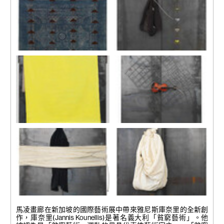
204 x 184 x 15 cm
204 x 184 x 15 cm
《無題》
《無題 (052)》
2011
2011
鐵片、鐵秤 碗及茶葉
鐵片、鐵秤、碗、藝術家 的
200 x 180 x 20 cm
外套及鋼線
200 x 180 x 20 cm
《無題 (032)》
《無題 (049)》
2008
2011
鐵片、鐵管、畫布 及 黃色瓷
鐵片、鐵絲網、小提琴 及 鋼
釉
纜
200 x 180 x 15 cm
200 x 180 x 20 cm
《無題 (050)》
《無題 (012)》
2011
2011
馬凌畫廊在新加坡的國際藝術展中帶來雅尼斯庫奈里的全新創
鐵片、外套、白布、鋼纜 及
鐵片、包著鐵鱗之白布 及 鋼
作，庫奈里(Jannis Kounellis)是著名義大利「貧窮藝術」。他
鐵鉤
纜