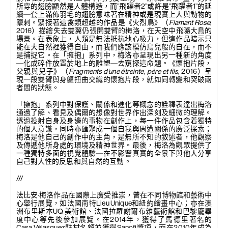
所穿的翅膀顯然是人體構造，而”飛躍者2”或許是”飛躍者1”的延
續─套上滿佈羽毛的翅膀意味著在精神或是現實上人與動物的
隳刺。緊接著這禽類超越的作品是《火烈鳥》（
Flamant Rose
,
2016）描繪失去雙翼仍張開雙臂的梅洛，在天空中飛隨大鳥的
場景。在表象上，人類是無法抵抗地心吸力，但這作品暗示只
能在大自然裡獲得自由，而我們應該模仿鳥兒般的自在，而不
是捕捉它。在「擁抱」系列中，梅洛亦呈現出另一種新的角度
─化成碎件放置於地上的雕塑─去窺探這命題。《懷抱片段，
父親與兒子》（
Fragments d’une étreinte, père et fils
, 2016）呈
現一段雙臂與身軀扭曲交織的懷抱片段，就如同轉變和突破兩
者間的狀態。
「擁抱」系列中對保護、關係和進化等概念的詮釋表達出梅洛
通過了解、看見及偶爾的想像對世界作出深刻及細微的理解。
透過投射自身及身邊的事物在創作上，每一件作品包含着獨特
的個人意識，同時亦匯聚成一個自我與周遭關係的廣泛探索；
梅洛是他自己的創作中的主角，是無所不知的敘述者，他觀察
及傳遞他所身處的環境及精神世界。最後，梅洛為觀眾提供了
一種獨特多面的視覺體驗─在不影響真實的全景下與他人分享
自己對人性的反思和與自然的互動。
///
法比安·梅洛作品在國際上廣受推崇，曾在不同博物館和藝術中
心舉行展覽，如法國南特Lieu Unique和紐約繪畫中心；亦在澳
洲布里斯本UQ 美術館、法國拉羅謝爾布雜藝術館和巴黎龐畢
度中心等先後參加展覽。在2014年，獲得了馬德里著名的
Casa Vélasquez駐村名額並獲得Sanofi獎項，而在2010年成為