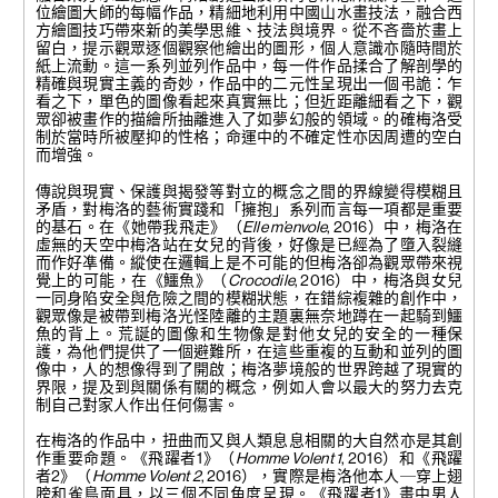
位繪圖大師的每幅作品，精細地利用中國山水畫技法，融合西
方繪圖技巧帶來新的美學思維、技法與境界。從不吝嗇於畫上
留白，提示觀眾逐個觀察他繪出的圖形，個人意識亦隨時間於
紙上流動。這一系列並列作品中，每一件作品揉合了解剖學的
精確與現實主義的奇妙，作品中的二元性呈現出一個弔詭：乍
看之下，單色的圖像看起來真實無比；但近距離細看之下，觀
眾卻被畫作的描繪所抽離進入了如夢幻般的領域。的確梅洛受
制於當時所被壓抑的性格；命運中的不確定性亦因周遭的空白
而增強。
傳說與現實、保護與揭發等對立的概念之間的界線變得模糊且
矛盾，對梅洛的藝術實踐和「擁抱」系列而言每一項都是重要
的基石。在《她帶我飛走》（
Elle m’envole
, 2016）中，梅洛在
虛無的天空中梅洛站在女兒的背後，好像是已經為了墮入裂縫
而作好凖備。縱使在邏輯上是不可能的但梅洛卻為觀眾帶來視
覺上的可能，在《鱷魚》（
Crocodile
, 2016）中，梅洛與女兒
一同身陷安全與危險之間的模糊狀態，在錯綜複雜的創作中，
觀眾像是被帶到梅洛光怪陸離的主題裏無奈地蹲在一起騎到鱷
魚的背上。荒誕的圖像和生物像是對他女兒的安全的一種保
護，為他們提供了一個避難所，在這些重複的互動和並列的圖
像中，人的想像得到了開啟；梅洛夢境般的世界跨越了現實的
界限，提及到與關係有關的概念，例如人會以最大的努力去克
制自己對家人作出任何傷害。
在梅洛的作品中，扭曲而又與人類息息相關的大自然亦是其創
作重要命題。《飛躍者1》（
Homme Volent 1
, 2016）和《飛躍
者2》（
Homme Volent 2
,
2016），實際是梅洛他本人─穿上翅
膀和雀鳥面具，以三個不同角度呈現。《飛躍者1》畫中男人