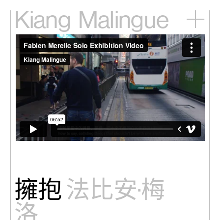
Kiang
Malingue
主頁
展覽
藝術家
視頻
新訊
關於我們
English
擁抱
法比安·梅
洛