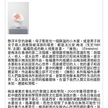
Flamant Rose
2016
墨水, 水彩畫本
35 x 49.5 公分
Fragment
d'une étreinte -
懸浮半空的身軀，母子暫居在一個靜謐的小木屋，或是男子與
Heads
女子兩人跌進險峻深淵的場景：都是法比安·梅洛（生於1981
2016
年, 法國）編織而成的動人視覺故事。「擁抱」（Étreindre）
丙烯酸樹脂
是梅洛在香港的第二次個展，顯現親密擁抱的意識形態：與個
30 x 38 x 29
人、他人、或大自然，彼此親密交錯的已知和未知關係。是次
公分
展覽展示梅洛近期作品，每幅畫作均能顯示出梅洛精湛地給合
水墨和水彩訴說其內心世界，而身邊密切的人，他的妻子和孩
子往往成為其靈感泉源。畫中的雕塑，將藝術家的荒誕幻想立
體呈現。作品看似獨立卻不可分割，《擁抱》系列每幅作品牽
引人們窺探梅洛所創造的宇宙，是緊密地聯系我們所生活的世
界，及人類與大自然的複雜關係，在當下我們人類又如何面對
未知、遷變和滑稽。
梅洛畢業於著名的巴黎國立美術學院，2005年獲得獎學金，
赴中國西安美術學院參與跨文化藝術深造計劃，亦為日後自成
一套的美學奠下基石。抵達西安，梅洛隨即被邀請鑽研中國山
水畫技法、臨摹藝術，而他亦發現了水墨存在無限可能性”[1]
融合東方水墨意念，梅洛創造出反映內心所思所感的畫作。這