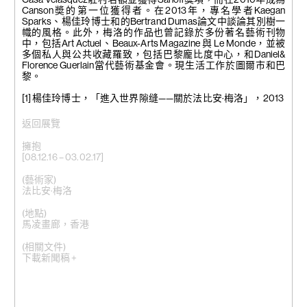
Canson奬的第一位獲得者。在2013年，專名學者Kaegan
Sparks、楊佳玲博士和的Bertrand Dumas論文中談論其別樹一
幟的風格。此外，梅洛的作品也曾記錄於多份著名藝術刊物
中，包括Art Actuel、Beaux-Arts Magazine 與 Le Monde，並被
多個私人與公共收藏羅致，包括巴黎龐比度中心，和Daniel&
Florence Guerlain當代藝術基金會。現生活工作於圖爾市和巴
黎。
[1] 楊佳玲博士，「進入世界隙缝——關於法比安·梅洛」，2013
返回展覽
擁抱
[08.12.16 – 03.02.17]
(藝術家)
法比安·梅洛
(地點)
馬凌畫廊，香港
(相關文件)
下載新聞稿 +