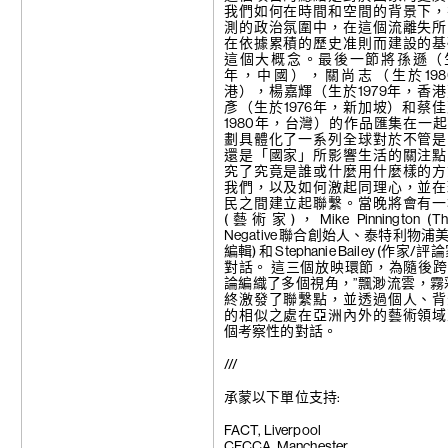
我們如何在時間和空間的背景下，
測的政治氛圍中，在這個流離失所
在依據累積的歷史准則而建設的基
這個大概念。最後一節將孫遜（生
年，中國），關尚志（生於198
港），楊嘉輝（生於1979年，香
彥（生於1976年，新加坡）和蔡
1980年，台灣）的作品匯集在一
劃具體化了一系列全球對於不管是
還是「國家」所影響生活的關注點
究了究竟是誰或什麼用什麼樣的方
我們，以及如何激起同理心，並在
民之間建立起聯繫。當晚將會有一
(藝術家)，Mike Pinnington (The
Negative 聯合創始人、泰特利物
編輯) 和 Stephanie Bailey (作家/
對話。 這三個放映環節，為隨後
論編織了多個視角，”飄渺流雲，霧
終激發了聯繫點，並透過個人、背
的相似之處在亞洲內外的藝術領域
個考察性的對話。
///
承蒙以下單位支持:
FACT, Liverpool
CFCCA, Manchester