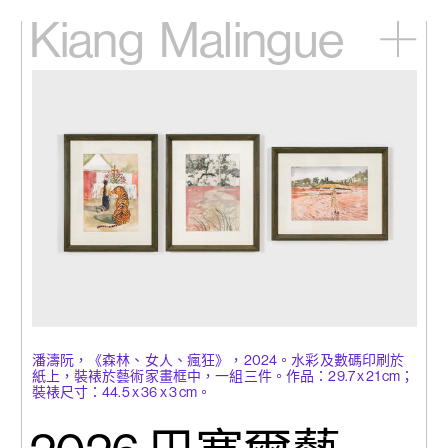
Kiang
Malingue
主頁
展覽
藝術家
視頻
新訊
關於我們
English
潘濤阮，《森林、女人、瘋狂》，2024。水彩及數碼印刷於
紙上，裝裱於藝術家畫框中，一組三件。作品：29.7 x 21 cm；
裝裱尺寸：44.5 x 36 x 3 cm。