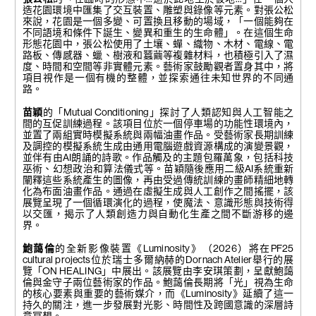
造花園環境中匯集了交互裝置、雕塑與錄像等元素。對張公松
來說，花園是一個多變、可置換且移動的場域，「一個能夠在
不同語境和條件下誕生、變異和重生的生命體」。在這個生命
形態花園中，張公松使用了土壤、蟬、織物、木材、電線、電
路板、傳感器、蠟、樹液和蠶繭等複雜材料，也積極引入了濕
度、時間和空間等非實體元素。藝術家鼓勵觀者置身其中，將
項目視作是一個有機的整體，並探索通往未知世界的不同通
路。
苗穎
的「
Mutual Conditioning
」探討了人類認知與人工智能之
間的互促訓練過程。該項目位於一個停車場的功能性環境內，
並置了兩組實時模擬系統與兩幅油畫作品。受藝術家長期訓練
及調控的模擬系統生成由通用電腦遊戲資源構成的演變景觀，
並伴有由
AI
朗誦的詩歌。作品觸及的主題包羅萬象，包括科技
巫術、幻想政治和算法儀式等。苗穎隨後應用二級
AI
系統重新
闡釋這些系統產生的圖像，再由受過傳統訓練的畫師精細地轉
化為布面油畫作品。通過在虛擬生成與人工創作之間搖擺，該
展覽呈現了一個循環演化的過程，使魔法、意識形態與技術得
以交匯，揭示了人類創造力與自動化生產之間不斷游移的邊
界。
鮑藹倫
的全新影像裝置《Luminosity》（2026）將在PF25
cultural projects位於瑞士多爾納赫的Dornach Atelier舉行的展
覽「ON HEALING」中展出。該展覽由李安琪策劃，呈獻鮑藹
倫與金守子兩位藝術家的作品。鮑藹倫長期將「光」視為生命
的核心要素與重要的藝術媒介，而《Luminosity》延續了這一
持久的關注，進一步發展對光影、時間性及跨國意識的深層詩