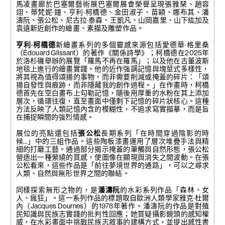
狂》，2024。水彩及數碼印
馬凌畫廊於巴塞爾藝術展巴塞爾展會榮譽呈現張雅琹、趙容
刷於紙上，裝裱於藝術家畫框
翊、蒂梵妮·鐘、亨利·柯橋德、金田淑子、苗穎、娜布其、潘
中，一組三件。作品：29.7 x
濤阮、張公松、尼古拉·泰森、王凱凡、山岡嘉里、山下紘加及
21 cm；裝裱尺寸：44.5 x 36 x
袁遠新近創作的繪畫、素描及雕塑作品。
3 cm。
亨利·柯橋德
新繪畫系列的多個靈感來源包括愛德華·格里桑
（
Édouard Glissant
）的著作《關係詩學》；柯橋德在
2025
年
於洛杉磯舉辦的展覽「羅馬不再在羅馬」；以及他在古董波斯
地毯上進行的繪畫實踐。他的近作強調記憶與塊莖式多樣性，
將其視為值得頌揚的事物，而非需要削減或掩蓋的碎片：「頌
揚自發性與痕跡，而非隱藏我的創作過程。」在作畫時，柯橋
德首先在空白畫布上勾勒記憶，隨後用厚重的水粉在其上添加
層次，循環往復，直至畫面中僅剩下記憶的碎片狀核心。這種
方法反映了人類記憶內含的模糊性，不追求寫實描摹，而是旨
在捕捉瞬間的強烈情感。
展位的亮點還包括
張公松
長期系列「在時間穿過陰影的時
候…」中的三組作品。這些陶板漆畫運用了層次堆疊手法與精
細的打磨工藝。通過部分揭示掩蓋的筆觸與自然形態，張公松
營造出一種縈繞的質感，使圖像在顯現與消失之間波動。在張
公松看來，這些作品是「前往夢境世界的通路」，可以之尋求
人類、自然與無形世界之間的聯結。
同樣探索無形之物的，是
潘濤阮
的水彩系列作品「森林、女
人、瘋狂」。這一系列作品的標題取自歐洲人類學家雅克·杜爾
內（
Jacques Dournes
）的
1978
年著作。潘濤阮的作品是對殖
民知識與民族志實踐的批判性回應；她質疑攝影鏡頭的感知權
威，在水彩畫面中挑戰民族志敘事的建構方式，並提出感性書