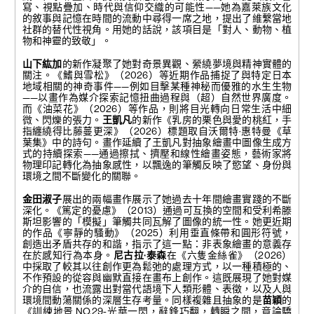
寫、視點疊加、時代與信仰交織的可能性——她為嘉萊族文化
的敘事與記憶在時間的流動中尋得一席之地，提出了維繫當地
社群的替代性視角。用她的話說，該項目是「對人、動物、植
物和神靈的致敬」。
山下紘加
的新作凝聚了她對奇景異觀、縈繞夢境與精神實體的
關注。《鰭與雪松》（
2026
）等近期作品捕捉了與特定日本
地域相關的神奇事件——例如目擊某種神秘而優雅的水生生物
——以畫作為媒介探索記憶扭曲過程與（超）自然世界廣度。
而《油菜花》（
2026
）等作品，則將目光轉向日常生活中細
微、閃爍的張力。
王凱凡
的新作《乳房的栗色與愛的桃紅，手
指纏繞得比藤蔓更深》（
2026
）標題取自沃爾特·惠特曼《草
葉集》中的詩句。畫作延續了王凱凡對抽象繪畫中圖像生成方
式的持續探索——通過擦拭、擠壓和線性繪畫姿態，藝術家將
物理印記轉化為抽象感性，以飄逸的筆觸反映了慾望、身份與
環境之間不斷變化的關聯。
金田淑子
展出的兩幅畫作展示了她過去十年間繪畫實踐的不斷
深化。《篤定的憂慮》（
2013
）通過可互換的空間和受利希滕
斯坦影響的「模擬」筆觸共同瓦解了圖像的統一性。她更近期
的作品《寧靜的騷動》（
2025
）利用垂直條帶和圓形符號，
創造出矛盾共存的和諧，指示了這一點：非表象繪畫的意義存
在於感知行為本身。
尼古拉·泰森
在《六隻金絲雀》（
2026
）
中採取了較其以往創作更為鬆弛的處理方式，以一種積極的、
不作預設的從容與幽默直接在畫布上創作。這既展現了她對媒
介的自信，也流露出對當代語境下人類形體、表徵，以及人與
環境間動蕩關係的深層生存考量。同樣複雜且抽象的是
苗穎
的
《訓練地景
NO.29
-光華一閃，辭鋒巧翻，轉瞬之間，竟論驕