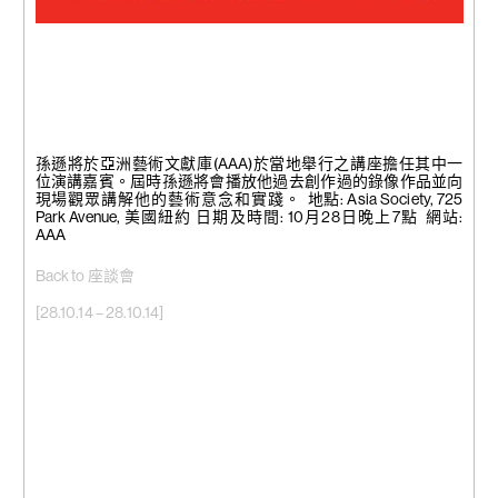
孫遜將於亞洲藝術文獻庫(AAA)於當地舉行之講座擔任其中一
位演講嘉賓。屆時孫遜將會播放他過去創作過的錄像作品並向
現場觀眾講解他的藝術意念和實踐。 地點: Asia Society, 725
Park Avenue, 美國紐約 日期及時間: 10月28日晚上7點 網站:
AAA
Back to 座談會
[28.10.14 – 28.10.14]