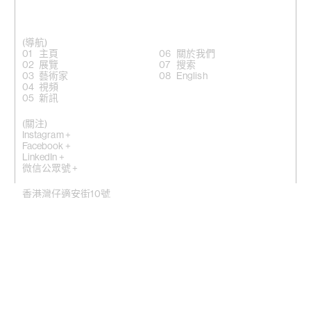
(導航)
主頁
關於我們
展覽
搜索
藝術家
English
視頻
新訊
(關注)
Instagram +
Facebook +
LinkedIn +
微信公眾號 +
香港灣仔適安街10號
(
地圖
)
紐約埃爾德里奇街50號，NY10002
(地圖)
電話: (香港) +852 2810 0317 / (紐約) +1 (917) 722 8228
office@kiangmalingue.com