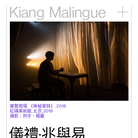
Kiang
Malingue
主頁
展覽
藝術家
視頻
新訊
關於我們
English
展覽現場, 《神秘萊特》, 2018
紅磚美術館, 北京, 2019
攝影：刑宇、楊麗
儀禮·兆與易