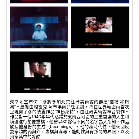
展覽現場, 《神秘萊特》, 2018
展覽現場, 《神秘萊特》, 2018
紅磚美術館, 北京, 2019
紅磚美術館, 北京, 2019
攝影：刑宇、楊麗
攝影：刑宇、楊麗
展覽現場, 《神秘萊特》, 2018
展覽現場, 《無名》, 2015
紅磚美術館, 北京, 2019
紅磚美術館, 北京, 2019
攝影：刑宇、楊麗
攝影：刑宇、楊麗
展覽現場, 《無名》, 2015
紅磚美術館, 北京, 2019
榮幸地宣布何子彥將參加北京紅磚美術館的群展“儀禮·兆與
攝影：刑宇、楊麗
易”。展覽由塔雷克·阿布埃爾菲杜策劃，將在世界範圍內首次
呈現何子彥的裝置作品“神秘萊特”，由紅磚美術館聯合製作。
作品對一個1940年年代活躍於東南亞地區的三重間諜的人生和
境遇進行想像重構，他曾以30餘個不同的名字為人所知。作品
觸及他身份的生成（becomings），他的超時代性，他來回反
复穿越的內與外，虛構與諜報，能動性與背叛間的界限，以及
貫穿其中的冷酷。