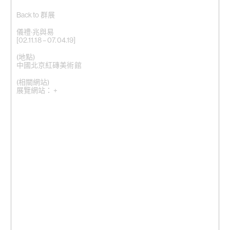
Back to 群展
儀禮·兆與易
[02.11.18 – 07.04.19]
(地點)
中國北京紅磚美術館
(相關網站)
展覽網站： +