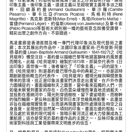
間，在氣象萬千的藝術發展風潮下誕生之珍貴藝術作品，展現
65 x 45 公分
油彩 紙本 卡紙裝裱
印象主義、後印象主義、達達主義以至超現實主義等多派之精
64.5 x 30 公分; 25 1/2 x 19 1/2
粹，回顧基約曼(Armand Guillaumin)、畢沙羅(Camille
吋
Pissarro)、畢卡比亞(Francis Picabia)、馬格利特(René
簽名於左下方
Magritte)、馬克斯·恩斯特(Max Ernst)、馬塔(Roberto Matta)、
雷捷(Fernand Léger)、約倫斯(Alexej von Jawlensky) 及畢卡索
(Pablo Picasso)等藝術大師別樹一幟的藝術意念與備受讚譽、
精彩出眾之創作方向，不容錯過。
馬凌畫廊是香港首間及唯一專門代理印象派及現代藝術之畫
廊；本次其展出的作品中，法國印象派畫家尚-巴布提斯·阿曼
德·基約曼 (Jean-Baptiste Armand Guillaumin，1841-1927)之《哈
貝堤岸》備受注目。基約曼以描繪巴黎等地饒富韻味的風景畫
而聞名，此幅《哈貝堤岸》繪製於1873年，即莫奈代表作《日
出印象》面世後一年；後者催化了「印象主義」一詞的誕生，
而《哈貝堤岸》則是基約曼巴黎作品中的典範之一，亦是該時
期創新藝術概念的代表作。 《哈貝堤岸》體現光線與瞬間景象
帶來的意境，這正是印象派畫家們決意走出畫室、在戶外作畫
力圖捕捉的。畫面描繪秋天之圖景，當中看來孤獨的人們，仿
如毫未察覺到畫家的存在。白色雲朵緩慢而筆直地流過藍天，
並投影在塞納河中；陽光則穿過樹枝，留下婆娑暗影，而樹幹
的強烈輪廓，更反映出畫家受到日本浮世繪風格影響。 此畫並
非旨在描繪現實情景，反而是再現畫家對所處環境及時空之自
身直覺，呈現他對自然某一頃刻的印象。畫面左邊的駁船，以
至及處於背景的現代城市，皆暗示著河流正被大力發展成為工
業航道；這亦是常見於基約曼作品的主題之一，反映印象派藝
術家對科技與工業發展帶來文明進步的信念。