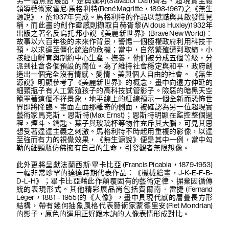
另一幅焦點展品，是與達利(Salvador Dalí)齊名、超現實主義
領導藝術家雷尼·馬格利特(René Magritte，1898-1967)之《無生
源說》，於1937年完成。馬格利特的作品以慧黠與具啟發性見
稱，而此畫的創作靈感則擷取自赫胥黎(Aldous Huxley)1932年
出版之著名反烏托邦小說《美麗新世界》(Brave New World)：
故事以六百年後的未來作背景，警惕一個極權政府利用科技干
預，以求達至僵化統治的危機；當中，自然繁殖遭到取締，小
孩經由孵育與制約中心生產、撫養，他們被分成五個等級，分
派到社會各個預設的崗位。為了維持社會穩定與和平，政府創
造出一個完全沒有情感、愛情、美與個人自由的社會。 《無生
源說》明顯參考了《美麗新世界》的概念，畫中向遠方伸延的
細頸瓶子有人工繁殖孩子的高科技試管影子。險惡的暗黑天空
籠罩著這個不祥景象，地平線上的紅線預示一個全新而恐怖世
界即將降臨。畫面左面那離奇的側面，被確認為另一位超現實
藝術家馬克斯‧恩斯特(Max Ernst)；恩斯特明顯在監控整個過
程，煙斗、鑰匙、葉子與玻璃杯等物件充斥其大腦，可見其思
想受著達達主義之刺激。馬格利特不時起用重複的影像，以達
至強而有力的視覺效果，《無生源說》便是其中一例，當中勾
勒的細頸瓶仿佛擁有自己的生命，引發觀者無限想像。
此外更將呈獻法蘭西斯·畢卡比亞 (Francis Picabia，1879-1953)
一幅非常珍罕的達達時期代表作品：《機械繪畫，J-K-E-F-B-
D-L-H》；畢卡比亞藉此作顛覆固有的藝術定律、摒棄因循傳
統的表現形式。其他精彩展品尚包括費爾南．雷捷 (Fernand
Léger，1881 – 1955(的《人像》，畫中具現代感的層疊長方形
結構，帶有幾何抽象風格代表藝術家蒙德里安(Piet Mondrian)
的影子，原色的運用正好跟木訥的人像表情形成對比。