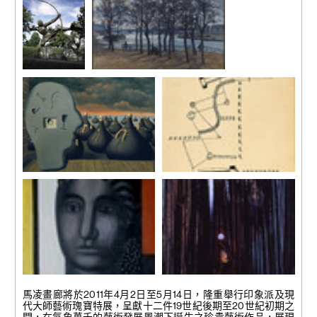
《弓箭手海格
《Le quai de la Rapée》
力斯》
阿曼德 · 基約曼 (1841 – 1927)
布爾德勒
1873年
(1861 – 1929)
油彩 畫布
1909年
60 x 73 公分
青銅
248 x 240 x
120公分 ; 97
5/8 x 94 1/2 x
47 1/4吋
《無生源說》
《 Mechanical Composition J-
簽名及日期於
馬格利特 (1898 – 1967)
K-E-F-B-D-L-H》
石上
1937年
弗朗西斯 · 畢卡比亞 (1879 –
油彩 畫布
1953)
54 x 73 公分 ; 21 1/4 x 28 3/4 吋
1919年
簽名於右上方
鉛筆、墨水 紙本
26.6 x 21 公分
《Figure》
《森木，太陽與鳥》/《給月
費爾南 · 雷捷 (1881-1955)
亮的歌》
馬凌畫廊將於2011年4月2日至5月14日，隆重舉行印象派及現
1929年
恩斯特 (1891 – 1976)
代大師藝術瑰寶特展，呈獻十二件19世紀後期至20世紀初期之
油彩 畫布
1927年