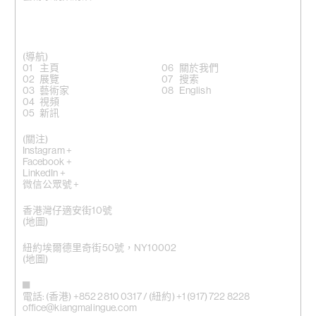
(導航)
主頁
關於我們
展覽
搜索
藝術家
English
視頻
新訊
(關注)
Instagram +
Facebook +
LinkedIn +
微信公眾號 +
香港灣仔適安街10號
(
地圖
)
紐約埃爾德里奇街50號，NY10002
(地圖)
電話: (香港) +852 2810 0317 / (紐約) +1 (917) 722 8228
office@kiangmalingue.com