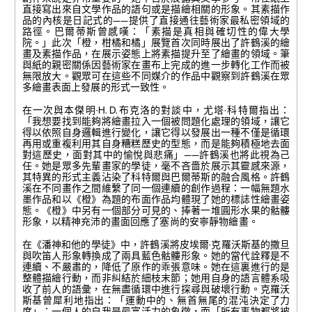
直接寫出來自文學作品的語句或是描繪相關的形象。其素描作
品的內核是日記式的——提供了直接通往藝術家最私密領域的
路徑。巴爾蒂斯曾感嘆：「素描是真相與確切性的偉大學
院。」此次「橙，柑橘和橘」展覽首次同時展出了許鶴溪的繪
畫及素描作品，在展示姿態上將素描提升至了繪畫的領域。筆
與紙的親密關係因藝術家在畫布上完成的進一步轉化工作而被
無限放大。觀眾可在這些不同媒介的作品中觀察到許鶴溪在眾
多繪畫表面上發展的形式一致性。
在一次與本傑明·H. D.布克洛的對談中，尤塔·科特爾指出：
「我想要找到能夠將繪畫拉入一個被問題化處理的領域，讓它
得以依照自身邏輯進行變化，讓它得以發展出一種不僅是循環
再用或重複利用其自身糟糕歷史的型態，而是能夠積極地去面
對這歷史，面對其中的愉悅與悲痛」——許鶴溪也將此視為己
任。她是眾多先輩畫家的學徒，毫不吝嗇於展示其靈感來源，
其特異的形式主義沾染了科特爾與巴爾蒂斯的融合風格。許鶴
溪在不同畫作之間維繫了同一個連續的創作過程：一幅無題水
墨作品和以《橙》為題的布面作品均體現了她的標誌性繪畫姿
態。《橙》中另有一個部分可見的、捧著一堆圓形水果的骷髏
形象，以精神充沛的畫面回應了塞尚的安寧靜物繪畫。
在《潘神和他的學徒》中，許鶴溪將皮埃爾·克羅沃斯基的撒旦
與吹笛人形象轉換成了兩具藍色骷髏形象。她的當代詮釋是不
連續、不嚴肅的，降低了原作的乖張意味。她在這裏進行的是
整體描繪行動，而非糾結於細枝末節；她用自身的語言體系吸
收了前人的語彙，在無盡循環中進行探尋與破壞行動。克羅沃
斯基曾犀利地指出：「運動中的、無首無尾的混沌決定了力
度」；一個人的自我是最富活力的象徵，而「所有事物都將被