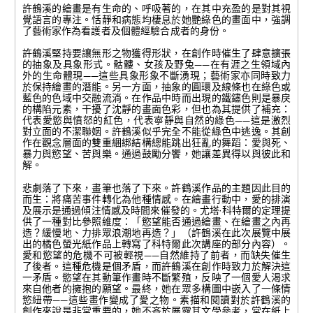
攝影：關尚智
攝影：關尚智
許鶴溪的繪畫是有生命的、呼吸著的，在其中充盈的是對其視
覺語言的專注。恬靜和病態均棲息於她艷綠色的畫面中，強調
了藝術家作為看護者及個體經驗合成者的身份。
許鶴溪堅持要讓無形之物獲得形狀，在創作時催生了肆意擴張
的抽象及具象形式。骷髏、女孩及野兔——在有涯之生領域內
外的生命體現——這些具象形象不斷湧現；藝術家亦同時致力
於保持繪畫的潛能。另一方面，抽象的圓環及線條也在綠色或
藍色的色域中交融流淌。在作品中時而出現的鐵鏽色則是暴戾
的構陷元素，干擾了沈靜的畫面色彩，但也為其提供了補充：
代表愛慾與憤怒的紅色，代表寧靜與自然的綠色——這是激烈
對立面的不潔聯姻。許鶴溪似乎完全不能從綠色中逃逸。其創
作在觀念層面的雙重綑綁結構總能跳出狂亂的舞蹈：愛與死、
暴力與慾望、苦與樂。通過鼓勵分饗，她讓差異得以與彼此和
解。
悲劇落了下來，畫筆也落了下來。許鶴溪作品的主題因此目的
而生：將痛苦事件轉化為他種情感。在繪畫行動中，愛的排演
及展示是通過傾注情感及時間來催發的。尤塔·科特爾的定理提
供了一種對比參照維度：「慾望能否通過繪畫、在繪畫之內再
造？緩慢地、力排眾浪潮地再造？」（許鶴溪在此次展覽中展
出的橘色螢光紙作品上轉寫了科特爾此次講座的部分內容）。
愛和慾望的危機不可被輕視——自然維持了前者，而缺失催生
了後者。這種危機是個矛盾，而許鶴溪在創作時致力於解決這
一矛盾。慾望在其動筆作畫時不斷繁殖，反映了一個愛人渴求
來自他者的擁抱的願望。最終，她在眾多構圖中嵌入了一條情
慾紐帶——這些畫作變成了愛之物。素描和閱讀對於許鶴溪的
創作來說是非常重要的，她不吝於展露其文學參考，常在紙上