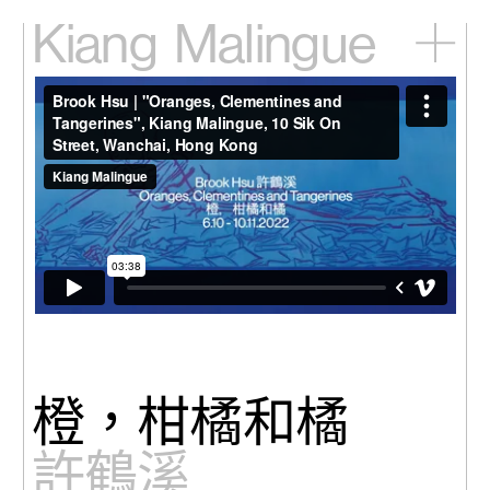
Kiang
Malingue
主頁
展覽
藝術家
視頻
新訊
關於我們
English
橙，柑橘和橘
許鶴溪