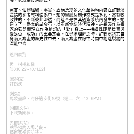
廓，以及重複的形式。
寓言、個體經驗、事實、虛構及眾多文化產物均內嵌在許鶴溪
豐饒的參考材料體系中。她的靈感及創作模式是多孔、富有吸
收性的，不斷彼此滲透，而這全是在其過濾系統內發生的。她
建立了一整套的試金石，以重新協調時代精神。許鶴溪作為畫
家的強韌體現在作為動詞的「愛」身上——持續性即是繪畫與
愛是否「成功」的重要定義。在尋求理解之時，許鶴溪將其自
身陷入繪畫的歷史性中去，陷入繪畫在線性時間中創造裂縫的
潛能中去。
返回展覽
橙，柑橘和橘
[06.10.22 – 10.11.22]
(藝術家)
許鶴溪
(地點)
馬凌畫廊，灣仔適安街10號（週二 - 六，12 - 6PM）
(相關文件)
下載新聞稿 +
(相關網站)
點擊預約入場時段 +
藝術家視頻訪談 +