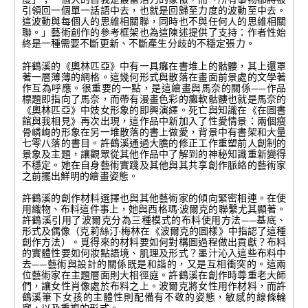
引領回一個單一話語中去，也就是回歸至力度的波動至中去。
這波動與每個人的思維相關聯，同時也不與任何人的思維相關
聯。」藝術創作的參考框架也為這陳述提供了支持：作者性始
終是一種需要不斷更新、不斷產生分歧的不穩定張力。
許鶴溪的《奧林匹亞》中有一具癱在書堆上的骷髏，其上還罩
著一層薄薄的網格。這幾何形式與散落在畫面前景處的文學著
作互為呼應。很重要的一點，是這繪畫與馬奈的關係——作品
標題即指向了馬奈，而帶有漫畫色彩的癱軟骷髏也就是馬奈的
《奧林匹亞》中妓女形象的即興演繹。死亡與知識在《在圖書
館與我相見》再次出現，這作品中新加入了性愛情景：兩個瘦
骨嶙峋的形象在另一堆散落的書上做愛，背景中有書架和大量
七零八落的書目。許鶴溪通過大膽的修正工作重塑前人創制的
景象及主題，讓觀眾從其他作品中了解到的神秘知識重新變得
不穩定。她在自身藝術實踐及其他與其共享創作脈絡的藝術家
之前擺出鮮明的繪畫姿態。
許鶴溪的創作材料選擇也與其他藝術家的傾向緊密相連。在使
用織物、布料這件事上，她與西格瑪·波爾克的聯繫尤其顯著。
許鶴溪引用了波爾克分為三種模式的布料使用方法——基底、
形式及偶像（克莉絲汀·梅林在《波爾克的圖樣》中指認了這種
創作方法）。覓得來的材料要如何對構圖過程做出貢獻？布料
的實體性要如何妝點語境、肌理及形式？墨汁沁入這些布料中
去——藝術與設計的關係既是和諧的，又是互相衝突的。這兩
位藝術家在主題層面則大相徑庭。許鶴溪在創作時尊重老大師
們，讓女性肖像處於布料之上。波爾克將女性用作材料，而許
鶴溪筆下女孩的主體性則配備有不敬的姿態，敏感的線條輪